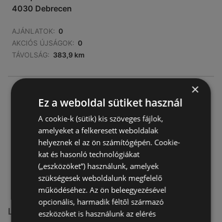
4030 Debrecen
AJÁNLATOK:
0
AKCIÓS ÚJSÁGOK:
0
TÁVOLSÁG:
383,9 km
×
Lidl
Ez a weboldal sütiket használ
Faraktár utca 58. 58
4034 Debrecen
A cookie-k (sütik) kis szöveges fájlok,
amelyeket a felkeresett weboldalak
AJÁNLATOK:
0
helyeznek el az ön számítógépén. Cookie-
AKCIÓS ÚJSÁGOK:
0
kat és hasonló technológiákat
TÁVOLSÁG:
384,99 km
(„eszközöket”) használunk, amelyek
szükségesek weboldalunk megfelelő
működéséhez. Az ön beleegyezésével
opcionális, harmadik féltől származó
Lidl üzletek itt:
eszközöket is használunk az elérés