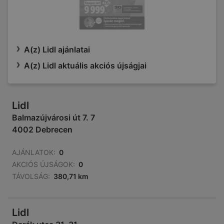
A(z) Lidl ajánlatai
A(z) Lidl aktuális akciós újságjai
Lidl
Balmazújvárosi út 7. 7
4002 Debrecen
AJÁNLATOK:
0
AKCIÓS ÚJSÁGOK:
0
TÁVOLSÁG:
380,71 km
Lidl