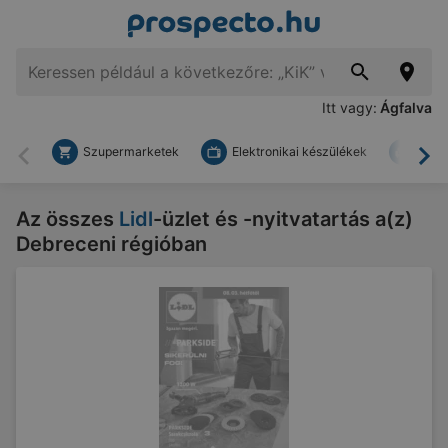
Itt vagy:
Ágfalva
Szupermarketek
Elektronikai készülékek
Bark
Vissza
To
Az összes
Lidl
-üzlet és -nyitvatartás a(z)
Debreceni régióban