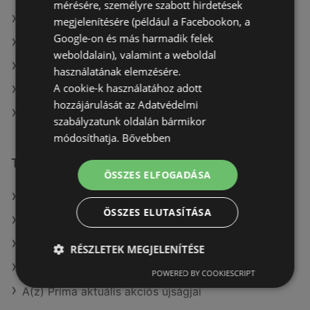
mérésére, személyre szabott hirdetések
Lidl itt: Békéscsabai
megjelenítésére (például a Facebookon, a
Google-on és más harmadik felek
Lidl itt: Szegedi
weboldalain), valamint a weboldal
Lidl itt: Csornai
használatának elemzésére.
A cookie-k használatához adott
Lidl itt: Sárvári
hozzájárulását az Adatvédelmi
Lidl itt: Sátoraljaújhelyi
szabályzatunk oldalán bármikor
módosíthatja.
Bővebben
További linkek
ÖSSZES ELFOGADÁSA
A(z) Lidl ajánlatai
ÖSSZES ELUTASÍTÁSA
A(z) COOP Szolnok Zrt. ajánlatai
A(z) Privát max ajánlatai
RÉSZLETEK MEGJELENÍTÉSE
A(z) Coop aktuális akciós újságjai
POWERED BY COOKIESCRIPT
A(z) Príma aktuális akciós újságjai