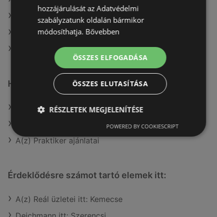
hozzájárulását az Adatvédelmi
A(z) Vil-For aktuális akciós újságjai
szabályzatunk oldalán bármikor
módosíthatja.
Bővebben
A(z) Bauhaus aktuális akciós újságjai
A(z) JYSK üzletei itt: Sopron-Fertődi
ÖSSZES ELFOGADÁSA
Hasonló kiskereskedők
ÖSSZES ELUTASÍTÁSA
A(z) Bauhaus ajánlatai
RÉSZLETEK MEGJELENÍTÉSE
A(z) OBI Hungary Retail kft ajánlatai
POWERED BY COOKIESCRIPT
A(z) Praktiker ajánlatai
Érdeklődésre számot tartó elemek itt:
A(z) Reál üzletei itt: Kemecse
Deichmann itt: Szerencsi