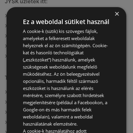
JYSK üzletek itt:
×
JYSK itt: Dombóvári
Ez a weboldal sütiket használ
JYSK itt: Veszprémi
A cookie-k (sütik) kis szöveges fájlok,
JYSK itt: Érdi
amelyeket a felkeresett weboldalak
helyeznek el az ön számítógépén. Cookie-
JYSK itt: Sárvári
kat és hasonló technológiákat
JYSK itt: Debreceni
(„eszközöket”) használunk, amelyek
szükségesek weboldalunk megfelelő
működéséhez. Az ön beleegyezésével
További linkek
opcionális, harmadik féltől származó
eszközöket is használunk az elérés
A(z) JYSK ajánlatai
mérésére, személyre szabott hirdetések
megjelenítésére (például a Facebookon, a
A(z) OBI Hungary Retail kft ajánlatai
Google-on és más harmadik felek
A(z) Praktiker ajánlatai
weboldalain), valamint a weboldal
A(z) OBI Hungary Retail kft aktuális akciós újságjai
használatának elemzésére.
A cookie-k használatához adott
A(z) Praktiker aktuális akciós újságjai