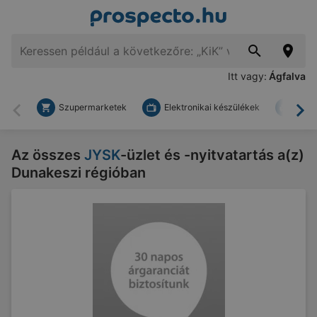
Itt vagy:
Ágfalva
Szupermarketek
Elektronikai készülékek
Bark
Vissza
To
Az összes
JYSK
-üzlet és -nyitvatartás a(z)
Dunakeszi régióban