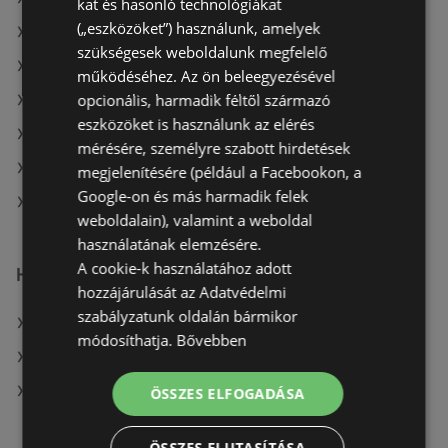
kat és hasonló technológiákat
(„eszközöket”) használunk, amelyek
A(z) Praktiker ajánlatai
szükségesek weboldalunk megfelelő
A(z) OBI Hungary Retail kft aktuális akciós újságjai
működéséhez. Az ön beleegyezésével
opcionális, harmadik féltől származó
A(z) Vil-For aktuális akciós újságjai
eszközöket is használunk az elérés
A(z) Praktiker aktuális akciós újságjai
mérésére, személyre szabott hirdetések
A(z) Bauhaus aktuális akciós újságjai
megjelenítésére (például a Facebookon, a
Google-on és más harmadik felek
A(z) JYSK üzletei itt: Sopron-Fertődi
weboldalain), valamint a weboldal
használatának elemzésére.
A cookie-k használatához adott
Hasonló kiskereskedők
hozzájárulását az Adatvédelmi
szabályzatunk oldalán bármikor
A(z) Bauhaus ajánlatai
módosíthatja.
Bővebben
A(z) OBI Hungary Retail kft ajánlatai
A(z) Praktiker ajánlatai
ÖSSZES ELFOGADÁSA
ÖSSZES ELUTASÍTÁSA