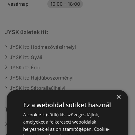
vasárnap
10:00
-
18:00
JYSK üzletek itt:
JYSK itt: Hódmezővásárhelyi
JYSK itt: Gyáli
JYSK itt: Érdi
JYSK itt: Hajdúböszörményi
JYSK itt: Sátoraljaújhelyi
×
Ez a weboldal sütiket használ
További linkek
A cookie-k (sütik) kis szöveges fájlok,
amelyeket a felkeresett weboldalak
A(z) JYSK ajánlatai
helyeznek el az ön számítógépén. Cookie-
A(z) OBI Hungary Retail kft ajánlatai