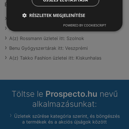
Érdeklődésre számot tartó elemek itt:
RÉSZLETEK MEGJELENÍTÉSE
A(z) ALDI üzletei itt: Békéscsaba
POWERED BY COOKIESCRIPT
Mutassa a(z) Vil-For összes ajánlatát itt: Miskolc
A(z) Rossmann üzletei itt: Szolnok
Benu Gyógyszertárak itt: Veszprémi
A(z) Takko Fashion üzletei itt: Kiskunhalas
Töltse le
Prospecto.hu
nevű
alkalmazásunkat:
Üzletek szűrése kategória szerint, és böngészés
a termékek és a akciós újságok között