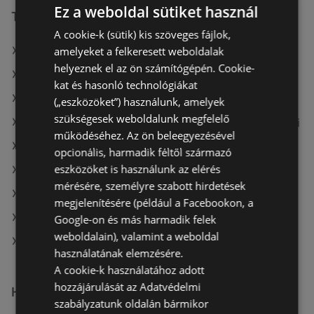
Ez a weboldal sütiket használ
További linkek
A cookie-k (sütik) kis szöveges fájlok,
amelyeket a felkeresett weboldalak
A(z) Penny-Market Kft. ajánlatai
helyeznek el az ön számítógépén. Cookie-
A(z) G'Roby ajánlatai
kat és hasonló technológiákat
A(z) Aldi ajánlatai
(„eszközöket”) használunk, amelyek
szükségesek weboldalunk megfelelő
A(z) Fressnapf-Hungária Kft. aktuális akciós újságjai
működéséhez. Az ön beleegyezésével
A(z) Spar aktuális akciós újságjai
opcionális, harmadik féltől származó
eszközöket is használunk az elérés
A(z) Merkury Market aktuális akciós újságjai
mérésére, személyre szabott hirdetések
A(z) CBA aktuális akciós újságjai
megjelenítésére (például a Facebookon, a
A(z) Coop aktuális akciós újságjai
Google-on és más harmadik felek
weboldalain), valamint a weboldal
A(z) Penny-Market Kft. üzletei itt: Sopron-Fertődi
használatának elemzésére.
A cookie-k használatához adott
hozzájárulását az Adatvédelmi
Hasonló kiskereskedők
szabályzatunk oldalán bármikor