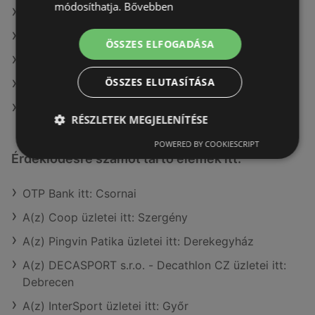
módosíthatja.
Bővebben
A(z) Fressnapf-Hungária Kft. ajánlatai
A(z) Spar ajánlatai
ÖSSZES ELFOGADÁSA
A(z) Privát max ajánlatai
ÖSSZES ELUTASÍTÁSA
A(z) G'Roby ajánlatai
A(z) Coop Tisza ajánlatai
RÉSZLETEK MEGJELENÍTÉSE
POWERED BY COOKIESCRIPT
Érdeklődésre számot tartó elemek itt:
OTP Bank itt: Csornai
A(z) Coop üzletei itt: Szergény
A(z) Pingvin Patika üzletei itt: Derekegyház
A(z) DECASPORT s.r.o. - Decathlon CZ üzletei itt:
Debrecen
A(z) InterSport üzletei itt: Győr