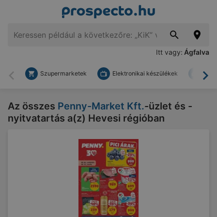
Itt vagy:
Ágfalva
Szupermarketek
Elektronikai készülékek
Bark
Vissza
To
Az összes
Penny-Market Kft.
-üzlet és -
nyitvatartás a(z) Hevesi régióban