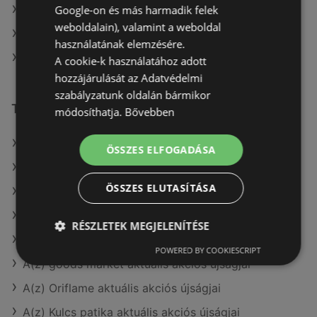
Google-on és más harmadik felek
dm itt: Hódmezővásárhelyi
weboldalain), valamint a weboldal
dm itt: Szarvasi
használatának elemzésére.
dm itt: Körmendi
A cookie-k használatához adott
hozzájárulását az Adatvédelmi
szabályzatunk oldalán bármikor
További linkek
módosíthatja.
Bővebben
A(z) dm ajánlatai
ÖSSZES ELFOGADÁSA
A(z) Rossmann ajánlatai
ÖSSZES ELUTASÍTÁSA
A(z) Kulcs patika ajánlatai
A(z) Avon aktuális akciós újságjai
RÉSZLETEK MEGJELENÍTÉSE
A(z) Benu Gyógyszertárak aktuális akciós újságjai
POWERED BY COOKIESCRIPT
A(z) goods market aktuális akciós újságjai
A(z) Oriflame aktuális akciós újságjai
A(z) Kulcs patika aktuális akciós újságjai