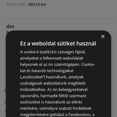
TÁVOLSÁG:
390,13 km
dm
Pazonyi út 39/a, nyíregyháza, stop shop 39
×
4400 Nyíregyháza
Ez a weboldal sütiket használ
AJÁNLATOK:
0
A cookie-k (sütik) kis szöveges fájlok,
AKCIÓS ÚJSÁGOK:
1
amelyeket a felkeresett weboldalak
TÁVOLSÁG:
390,73 km
helyeznek el az ön számítógépén. Cookie-
kat és hasonló technológiákat
(„eszközöket”) használunk, amelyek
szükségesek weboldalunk megfelelő
működéséhez. Az ön beleegyezésével
dm üzletek itt:
opcionális, harmadik féltől származó
eszközöket is használunk az elérés
dm itt: Békéscsabai
mérésére, személyre szabott hirdetések
dm itt: Gyulai
megjelenítésére (például a Facebookon, a