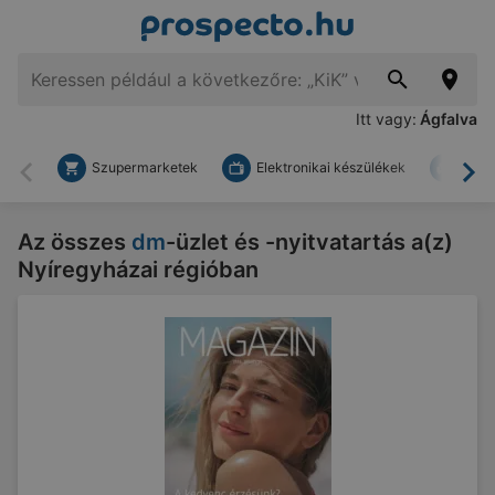
Itt vagy:
Ágfalva
Szupermarketek
Elektronikai készülékek
Bark
Vissza
To
Az összes
dm
-üzlet és -nyitvatartás a(z)
Nyíregyházai régióban