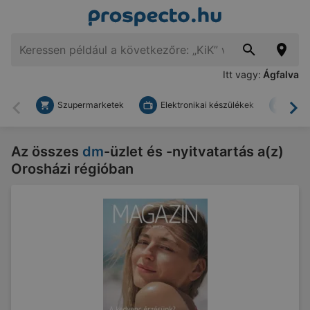
Itt vagy:
Ágfalva
Szupermarketek
Elektronikai készülékek
Bark
Vissza
To
Az összes
dm
-üzlet és -nyitvatartás a(z)
Orosházi régióban