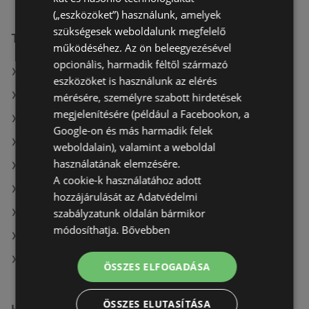
(„eszközöket”) használunk, amelyek
szükségesek weboldalunk megfelelő
További linkek
működéséhez. Az ön beleegyezésével
opcionális, harmadik féltől származó
A(z) dm ajánlatai
eszközöket is használunk az elérés
A(z) goods market ajánlatai
mérésére, személyre szabott hirdetések
megjelenítésére (például a Facebookon, a
A(z) Alma Gyógyszertárak ajánlatai
Google-on és más harmadik felek
A(z) Rossmann aktuális akciós újságjai
weboldalain), valamint a weboldal
használatának elemzésére.
A(z) Vianni aktuális akciós újságjai
A cookie-k használatához adott
A(z) Gyöngy Patikak aktuális akciós újságjai
hozzájárulását az Adatvédelmi
szabályzatunk oldalán bármikor
A(z) Alma Gyógyszertárak aktuális akciós újságjai
módosíthatja.
Bővebben
A(z) Douglas aktuális akciós újságjai
A(z) dm üzletei itt: Sopron-Fertődi
ÖSSZES ELFOGADÁSA
ÖSSZES ELUTASÍTÁSA