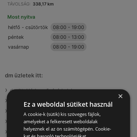
TÁVOLSÁG:
338,17 km
Most nyitva
hétfő - csütörtök
08:00
-
19:00
péntek
08:00
-
13:00
vasárnap
08:00
-
19:00
dm üzletek itt:
dm itt: Hódmezővásárhelyi
×
dm itt: Kalocsai
Ez a weboldal sütiket használ
dm itt: Nagykátai
A cookie-k (sütik) kis szöveges fájlok,
amelyeket a felkeresett weboldalak
dm itt: Körmendi
helyeznek el az ön számítógépén. Cookie-
dm itt: Nagykállói
kat és hasonló technológiákat