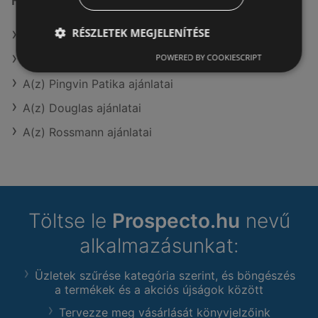
Hasonló kiskereskedők
RÉSZLETEK MEGJELENÍTÉSE
A(z) Vianni ajánlatai
POWERED BY COOKIESCRIPT
A(z) goods market ajánlatai
A(z) Pingvin Patika ajánlatai
A(z) Douglas ajánlatai
A(z) Rossmann ajánlatai
Töltse le
Prospecto.hu
nevű
alkalmazásunkat:
Üzletek szűrése kategória szerint, és böngészés
a termékek és a akciós újságok között
Tervezze meg vásárlását könyvjelzőink