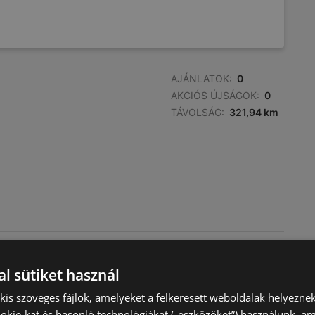
AJÁNLATOK:
0
AKCIÓS ÚJSÁGOK:
0
TÁVOLSÁG:
321,94 km
AJÁNLATOK:
0
AKCIÓS ÚJSÁGOK:
0
l sütiket használ
TÁVOLSÁG:
322,46 km
) kis szöveges fájlok, amelyeket a felkeresett weboldalak helyeznek
okie-kat és hasonló technológiákat („eszközöket”) használunk, a