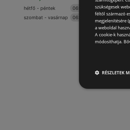
szükségesek webo
hétfő - péntek
06:00
-
18:00
féltől származó e
szombat - vasárnap
06:00
-
13:00
megjelenítésére 
a weboldal haszn
A cookie-k haszn
módosíthatja.
Bő
RÉSZLETEK M