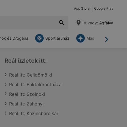
App Store
Google Play
Itt vagy:
Ágfalva
ok és Drogéria
Sport áruház
Más
Tovább
Reál üzletek itt:
Reál itt: Celldömölki
Reál itt: Baktalórántházai
Reál itt: Szolnoki
Reál itt: Záhonyi
Reál itt: Kazincbarcikai