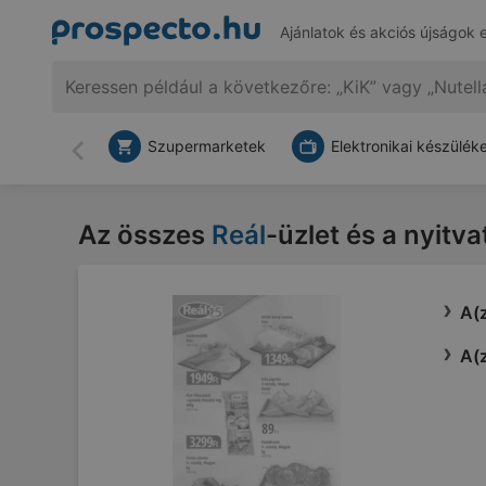
Ajánlatok és akciós újságok 
Szupermarketek
Elektronikai készülék
Vissza
Az összes
Reál
-üzlet és a nyitv
A(z
A(z