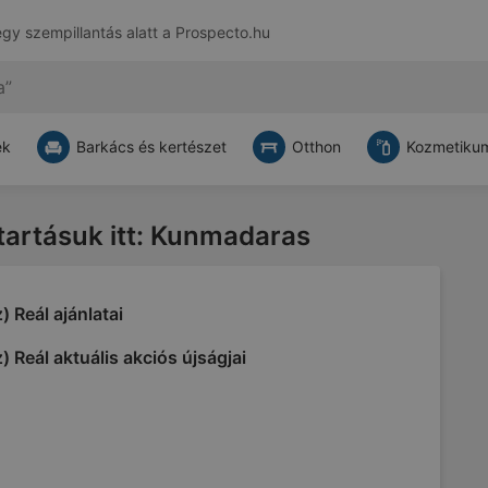
egy szempillantás alatt a
Prospecto.hu
ek
Barkács és kertészet
Otthon
Kozmetikum
atartásuk itt: Kunmadaras
) Reál ajánlatai
) Reál aktuális akciós újságjai