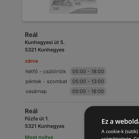
Reál
Kunhegyesi út 5.
5321 Kunhegyes
zárva
hétfő - csütörtök
05:00
-
18:00
péntek - szombat
05:00
-
13:00
vasárnap
05:00
-
18:00
Reál
Fűzfa út 1.
Ez a webolda
5321 Kunhegyes
A cookie-k (sütik
Most nyitva
számítógépén. Co