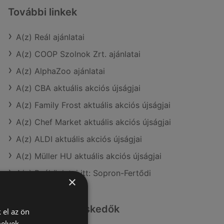
További linkek
A(z) Reál ajánlatai
A(z) COOP Szolnok Zrt. ajánlatai
A(z) AlphaZoo ajánlatai
A(z) CBA aktuális akciós újságjai
A(z) Family Frost aktuális akciós újságjai
A(z) Chef Market aktuális akciós újságjai
A(z) ALDI aktuális akciós újságjai
A(z) Müller HU aktuális akciós újságjai
A(z) Reál üzletei itt: Sopron-Fertődi
×
Hasonló kiskereskedők
 el az ön
melyek