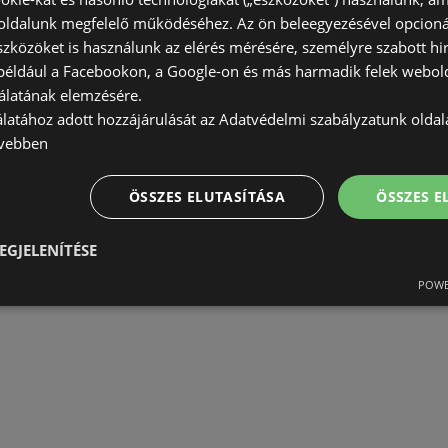
ldalunk megfelelő működéséhez. Az ön beleegyezésével opcioná
szközöket is használunk az elérés mérésére, személyre szabott hi
(például a Facebookon, a Google-on és más harmadik felek webold
álatának elemzésére.
álatához adott hozzájárulását az Adatvédelmi szabályzatunk olda
vebben
ÖSSZES ELUTASÍTÁSA
ÖSSZES 
EGJELENÍTÉSE
POWE