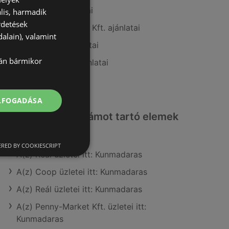
A(z) Tesco ajánlatai
lis, harmadik
rdetések
A(z) Penny-Market Kft. ajánlatai
alain), valamint
A(z) Auchan ajánlatai
lán bármikor
A(z) Ecofamily ajánlatai
A(z) Lidl ajánlatai
ELFOGADÁSA
Érdeklődésre számot tartó elemek
itt:
RED BY COOKIESCRIPT
A(z) Reál üzletei itt: Kunmadaras
A(z) Coop üzletei itt: Kunmadaras
A(z) Reál üzletei itt: Kunmadaras
A(z) Penny-Market Kft. üzletei itt:
Kunmadaras