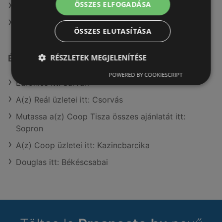
ÖSSZES ELFOGADÁSA
A(z) eMAG ajánlatai
A(z) Expert Electro ajánlatai
ÖSSZES ELUTASÍTÁSA
RÉSZLETEK MEGJELENÍTÉSE
Érdeklődésre számot tartó elemek itt:
POWERED BY COOKIESCRIPT
Euronics itt: Sárvári
A(z) Reál üzletei itt: Csorvás
Mutassa a(z) Coop Tisza összes ajánlatát itt:
Sopron
A(z) Coop üzletei itt: Kazincbarcika
Douglas itt: Békéscsabai