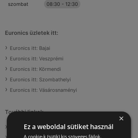
szombat
08:30
-
12:30
Euronics üzletek itt:
Euronics itt: Bajai
Euronics itt: Veszprémi
Euronics itt: Körmendi
Euronics itt: Szombathelyi
Euronics itt: Vásárosnaményi
További linkek
×
Ez a weboldal sütiket használ
A(z) Euronics ajánlatai
A cookie-k (sütik) kis szöveges fájlok,
A(z) BestByte ajánlatai