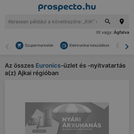
Itt vagy:
Ágfalva
Szupermarketek
Elektronikai készülékek
Bark
Vissza
To
Az összes
Euronics
-üzlet és -nyitvatartás
a(z) Ajkai régióban