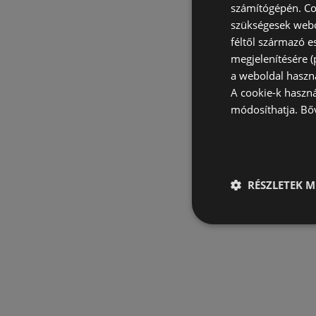
számítógépén. Co
szükségesek webo
féltől származó e
megjelenítésére 
a weboldal haszn
A cookie-k haszn
módosíthatja.
Bő
RÉSZLETEK M