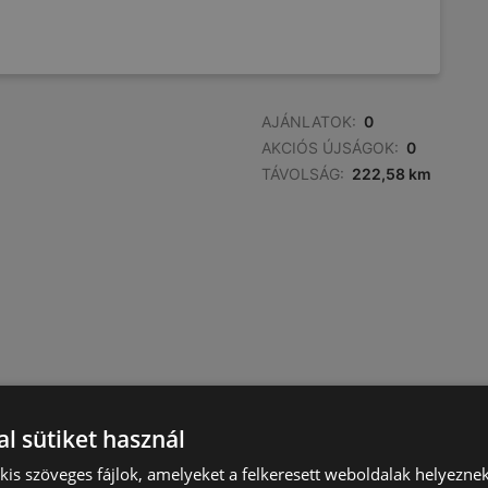
AJÁNLATOK:
0
AKCIÓS ÚJSÁGOK:
0
TÁVOLSÁG:
222,58 km
l sütiket használ
) kis szöveges fájlok, amelyeket a felkeresett weboldalak helyeznek