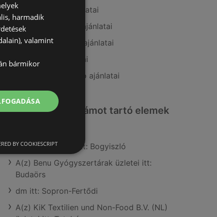
melyek
A(z) BestByte ajánlatai
lis, harmadik
A(z) Media Markt ajánlatai
rdetések
alain), valamint
A(z) Office Depot ajánlatai
A(z) eMAG ajánlatai
lán bármikor
A(z) Expert Electro ajánlatai
ELFOGADÁSA
Érdeklődésre számot tartó elemek
itt:
RED BY COOKIESCRIPT
A(z) Reál üzletei itt: Bogyiszló
A(z) Benu Gyógyszertárak üzletei itt:
Budaörs
dm itt: Sopron-Fertődi
A(z) KiK Textilien und Non-Food B.V. (NL)