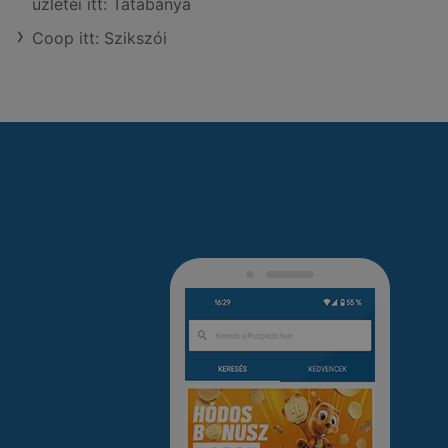
üzletei itt: Tatabánya
Coop itt: Szikszói