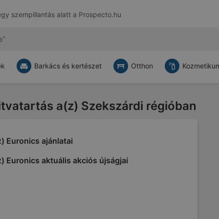
egy szempillantás alatt a
Prospecto.hu
ek
Barkács és kertészet
Otthon
Kozmetikum
itvatartás a(z) Szekszárdi régióban
) Euronics ajánlatai
) Euronics aktuális akciós újságjai