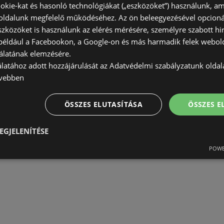
okie-kat és hasonló technológiákat („eszközöket”) használunk, a
ldalunk megfelelő működéséhez. Az ön beleegyezésével opcioná
szközöket is használunk az elérés mérésére, személyre szabott hi
(például a Facebookon, a Google-on és más harmadik felek webold
álatának elemzésére.
álatához adott hozzájárulását az Adatvédelmi szabályzatunk olda
vebben
ÖSSZES ELUTASÍTÁSA
ÖSSZES 
EGJELENÍTÉSE
POWE