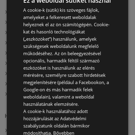
Ez a weboldal sütiket használ
A cookie-k (sütik) kis szöveges fájlok,
A(z) Euronics ajánlatai
amelyeket a felkeresett weboldalak
A(z) BestByte ajánlatai
helyeznek el az ön számítógépén. Cookie-
kat és hasonló technológiákat
A(z) Expert Electro ajánlatai
(„eszközöket”) használunk, amelyek
A(z) BestByte aktuális akciós újságjai
szükségesek weboldalunk megfelelő
működéséhez. Az ön beleegyezésével
A(z) Alza.hu aktuális akciós újságjai
opcionális, harmadik féltől származó
A(z) eMAG aktuális akciós újságjai
eszközöket is használunk az elérés
A(z) Office Depot aktuális akciós újságjai
mérésére, személyre szabott hirdetések
megjelenítésére (például a Facebookon, a
A(z) Expert Electro aktuális akciós újságjai
Google-on és más harmadik felek
A(z) Euronics üzletei itt: Sopron-Fertődi
weboldalain), valamint a weboldal
használatának elemzésére.
A cookie-k használatához adott
Hasonló kiskereskedők
hozzájárulását az Adatvédelmi
szabályzatunk oldalán bármikor
A(z) BestByte ajánlatai
módosíthatja.
Bővebben