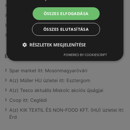
A(z) Media Markt ajánlatai
ÖSSZES ELFOGADÁSA
A(z) Office Depot ajánlatai
A(z) eMAG ajánlatai
ÖSSZES ELUTASÍTÁSA
A(z) Expert Electro ajánlatai
RÉSZLETEK MEGJELENÍTÉSE
POWERED BY COOKIESCRIPT
Érdeklődésre számot tartó elemek itt:
Spar market itt: Mosonmagyaróvári
A(z) Müller HU üzletei itt: Esztergom
A(z) Tesco aktuális Miskolc akciós újságjai
Coop itt: Ceglédi
A(z) KiK TEXTIL ÉS NON-FOOD KFT. (HU) üzletei itt:
Érd