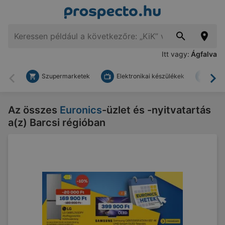
Itt vagy:
Ágfalva
Szupermarketek
Elektronikai készülékek
Bark
Vissza
To
Az összes
Euronics
-üzlet és -nyitvatartás
a(z) Barcsi régióban