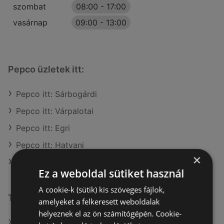
szombat
08:00
-
17:00
vasárnap
09:00
-
13:00
Pepco üzletek itt:
Pepco itt: Sárbogárdi
Pepco itt: Várpalotai
Pepco itt: Egri
Pepco itt: Hatvani
×
Pepco itt: Sátoraljaújhelyi
Ez a weboldal sütiket használ
A cookie-k (sütik) kis szöveges fájlok,
További linkek
amelyeket a felkeresett weboldalak
helyeznek el az ön számítógépén. Cookie-
A(z) Pepco ajánlatai