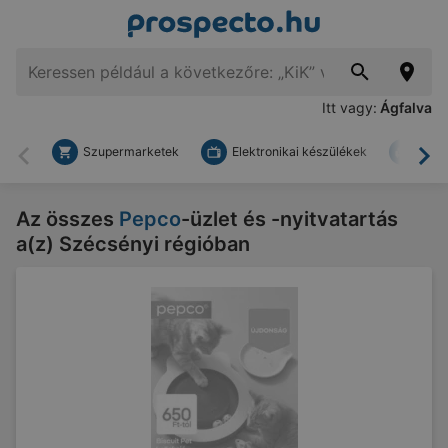
Itt vagy:
Ágfalva
Szupermarketek
Elektronikai készülékek
Bark
Vissza
To
Az összes
Pepco
-üzlet és -nyitvatartás
a(z) Szécsényi régióban