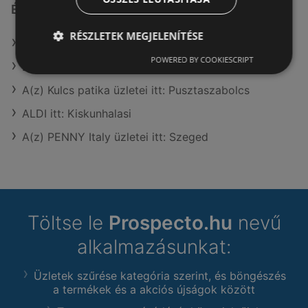
Érdeklődésre számot tartó elemek itt:
RÉSZLETEK MEGJELENÍTÉSE
A(z) Spar üzletei itt: Pusztamonostor
POWERED BY COOKIESCRIPT
Lidl itt: Ráckevei
A(z) Kulcs patika üzletei itt: Pusztaszabolcs
ALDI itt: Kiskunhalasi
A(z) PENNY Italy üzletei itt: Szeged
Töltse le
Prospecto.hu
nevű
alkalmazásunkat:
Üzletek szűrése kategória szerint, és böngészés
a termékek és a akciós újságok között