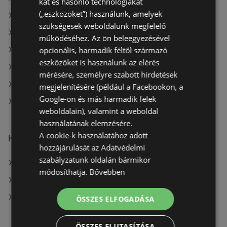
kat és hasonló technológiákat
(„eszközöket”) használunk, amelyek
A(z) Herbária ajánlatai
szükségesek weboldalunk megfelelő
A(z) Dacia Sandero ajánlatai
működéséhez. Az ön beleegyezésével
opcionális, harmadik féltől származó
A(z) Brendon aktuális akciós újságjai
eszközöket is használunk az elérés
A(z) Herbária aktuális akciós újságjai
mérésére, személyre szabott hirdetések
A(z) Dacia Sandero aktuális akciós újságjai
megjelenítésére (például a Facebookon, a
Google-on és más harmadik felek
A(z) Pepco üzletei itt: Sopron-Fertődi
weboldalain), valamint a weboldal
használatának elemzésére.
A cookie-k használatához adott
Hasonló kiskereskedők
hozzájárulását az Adatvédelmi
szabályzatunk oldalán bármikor
A(z) Herbária ajánlatai
módosíthatja.
Bővebben
A(z) Brendon ajánlatai
A(z) Dacia Sandero ajánlatai
ÖSSZES ELFOGADÁSA
ÖSSZES ELUTASÍTÁSA