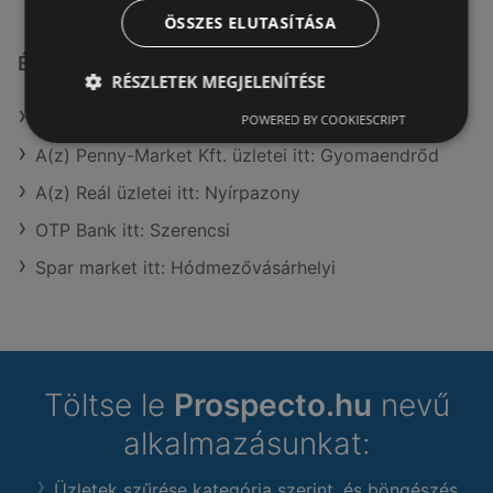
ÖSSZES ELUTASÍTÁSA
Érdeklődésre számot tartó elemek itt:
RÉSZLETEK MEGJELENÍTÉSE
A(z) Coop üzletei itt: Örményes
POWERED BY COOKIESCRIPT
A(z) Penny-Market Kft. üzletei itt: Gyomaendrőd
A(z) Reál üzletei itt: Nyírpazony
OTP Bank itt: Szerencsi
Spar market itt: Hódmezővásárhelyi
Töltse le
Prospecto.hu
nevű
alkalmazásunkat:
Üzletek szűrése kategória szerint, és böngészés