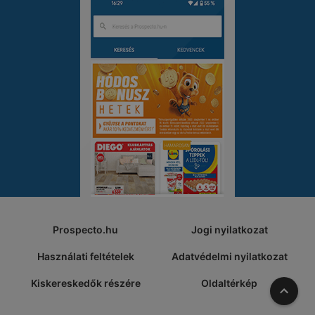
Prospecto.hu
Jogi nyilatkozat
Használati feltételek
Adatvédelmi nyilatkozat
Kiskereskedők részére
Oldaltérkép
A tete