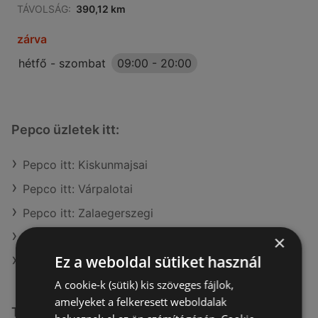
TÁVOLSÁG:
390,12 km
zárva
hétfő - szombat
09:00
-
20:00
Pepco üzletek itt:
Pepco itt: Kiskunmajsai
Pepco itt: Várpalotai
Pepco itt: Zalaegerszegi
Pepco itt: Mátészalkai
×
Ez a weboldal sütiket használ
Pepco itt: Hevesi
A cookie-k (sütik) kis szöveges fájlok,
amelyeket a felkeresett weboldalak
További linkek