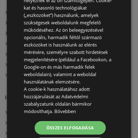
helyeznek el az ön számítógépén. Cookie-
kat és hasonló technológiákat
A(z) Pepco ajánlatai
(„eszközöket”) használunk, amelyek
szükségesek weboldalunk megfelelő
A(z) Herbária ajánlatai
működéséhez. Az ön beleegyezésével
A(z) Dacia Sandero ajánlatai
opcionális, harmadik féltől származó
A(z) Herbária aktuális akciós újságjai
eszközöket is használunk az elérés
mérésére, személyre szabott hirdetések
A(z) Dacia Sandero aktuális akciós újságjai
megjelenítésére (például a Facebookon, a
A(z) Brendon aktuális akciós újságjai
Google-on és más harmadik felek
weboldalain), valamint a weboldal
A(z) Pepco üzletei itt: Sopron-Fertődi
használatának elemzésére.
A cookie-k használatához adott
hozzájárulását az Adatvédelmi
Hasonló kiskereskedők
szabályzatunk oldalán bármikor
módosíthatja.
Bővebben
A(z) Herbária ajánlatai
A(z) Brendon ajánlatai
ÖSSZES ELFOGADÁSA
A(z) Dacia Sandero ajánlatai