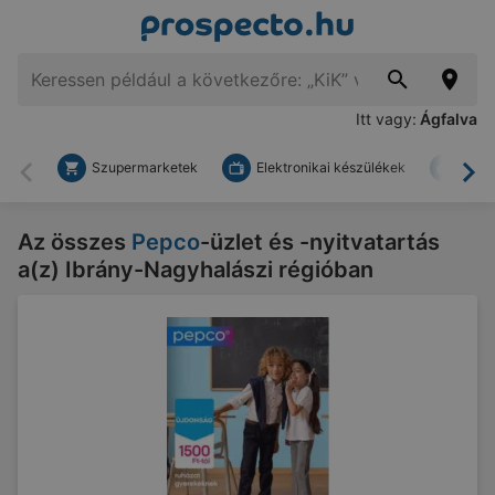
Itt vagy:
Ágfalva
Szupermarketek
Elektronikai készülékek
Bark
Vissza
To
Az összes
Pepco
-üzlet és -nyitvatartás
a(z) Ibrány-Nagyhalászi régióban