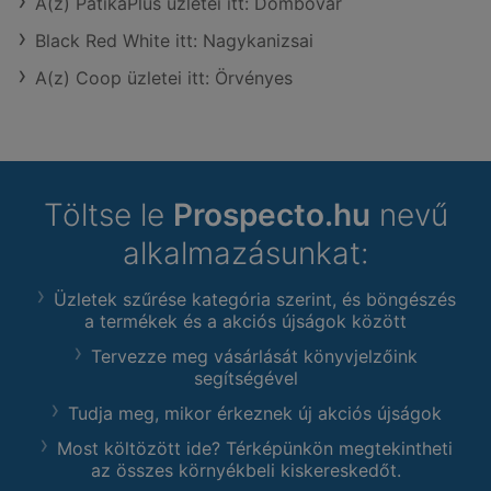
A(z) PatikaPlus üzletei itt: Dombóvár
Black Red White itt: Nagykanizsai
A(z) Coop üzletei itt: Örvényes
Töltse le
Prospecto.hu
nevű
alkalmazásunkat:
Üzletek szűrése kategória szerint, és böngészés
a termékek és a akciós újságok között
Tervezze meg vásárlását könyvjelzőink
segítségével
Tudja meg, mikor érkeznek új akciós újságok
Most költözött ide? Térképünkön megtekintheti
az összes környékbeli kiskereskedőt.