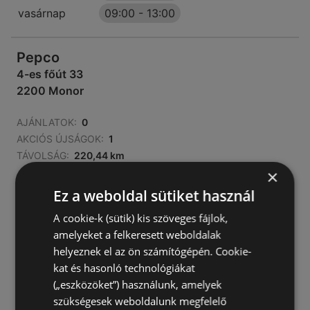
vasárnap
09:00
-
13:00
Pepco
4-es főút 33
2200 Monor
AJÁNLATOK:
0
AKCIÓS ÚJSÁGOK:
1
TÁVOLSÁG:
220,44 km
×
zárva
Ez a weboldal sütiket használ
hétfő - péntek
09:00
-
19:00
A cookie-k (sütik) kis szöveges fájlok,
szombat
09:00
-
18:00
amelyeket a felkeresett weboldalak
helyeznek el az ön számítógépén. Cookie-
vasárnap
09:00
-
17:00
kat és hasonló technológiákat
(„eszközöket”) használunk, amelyek
szükségesek weboldalunk megfelelő