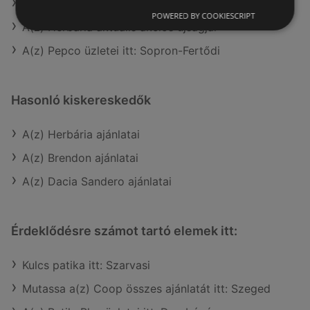
A(z) Brendon aktuális akciós újságjai
POWERED BY COOKIESCRIPT
A(z) Herbária aktuális akciós újságjai
A(z) Pepco üzletei itt: Sopron-Fertődi
Hasonló kiskereskedők
A(z) Herbária ajánlatai
A(z) Brendon ajánlatai
A(z) Dacia Sandero ajánlatai
Érdeklődésre számot tartó elemek itt:
Kulcs patika itt: Szarvasi
Mutassa a(z) Coop összes ajánlatát itt: Szeged