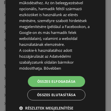
Pepco üzletek itt:
működéséhez. Az ön beleegyezésével
opcionális, harmadik féltől származó
eszközöket is használunk az elérés
Pepco itt: Bicskei
mérésére, személyre szabott hirdetések
Pepco itt: Veszprémi
megjelenítésére (például a Facebookon, a
Pepco itt: Debreceni
Google-on és más harmadik felek
weboldalain), valamint a weboldal
Pepco itt: Nagykállói
használatának elemzésére.
Pepco itt: Tiszaújvárosi
A cookie-k használatához adott
hozzájárulását az Adatvédelmi
szabályzatunk oldalán bármikor
További linkek
módosíthatja.
Bővebben
A(z) Pepco ajánlatai
ÖSSZES ELFOGADÁSA
A(z) Herbária ajánlatai
ÖSSZES ELUTASÍTÁSA
A(z) Brendon ajánlatai
A(z) Dacia Sandero aktuális akciós újságjai
RÉSZLETEK MEGJELENÍTÉSE