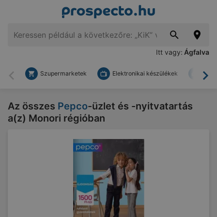
Itt vagy:
Ágfalva
Szupermarketek
Elektronikai készülékek
Bark
Vissza
To
Az összes
Pepco
-üzlet és -nyitvatartás
a(z) Monori régióban