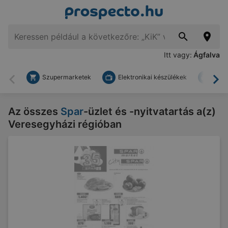
Itt vagy:
Ágfalva
Szupermarketek
Elektronikai készülékek
Bark
Vissza
To
Az összes
Spar
-üzlet és -nyitvatartás a(z)
Veresegyházi régióban