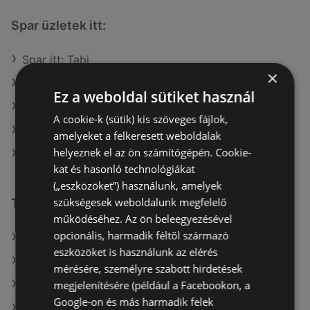
Spar üzletek itt:
Spar itt: Tabi
×
Spar itt: Sümegi
Ez a weboldal sütiket használ
Spar itt: Őriszentpéteri
A cookie-k (sütik) kis szöveges fájlok,
Spar itt: Hajdúszoboszlói
amelyeket a felkeresett weboldalak
helyeznek el az ön számítógépén. Cookie-
Spar itt: Mezőtúri
kat és hasonló technológiákat
(„eszközöket”) használunk, amelyek
szükségesek weboldalunk megfelelő
További linkek
működéséhez. Az ön beleegyezésével
opcionális, harmadik féltől származó
A(z) Spar ajánlatai
eszközöket is használunk az elérés
A(z) Privát ajánlatai
mérésére, személyre szabott hirdetések
A(z) Interspar ajánlatai
megjelenítésére (például a Facebookon, a
Google-on és más harmadik felek
A(z) Merkury Market aktuális akciós újságjai