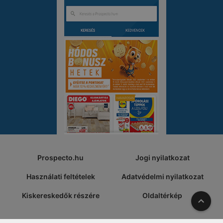
Prospecto.hu
Jogi nyilatkozat
Használati feltételek
Adatvédelmi nyilatkozat
Kiskereskedők részére
Oldaltérkép
A tete