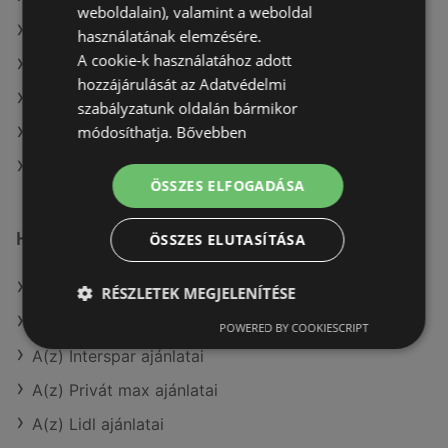
weboldalain), valamint a weboldal
A(z) ÁRKLUB aktuális akciós újságjai
használatának elemzésére.
A cookie-k használatához adott
A(z) Reál aktuális akciós újságjai
hozzájárulását az Adatvédelmi
A(z) Penny-Market Kft. aktuális akciós újságjai
szabályzatunk oldalán bármikor
módosíthatja.
Bővebben
A(z) Müller HU aktuális akciós újságjai
A(z) Spar üzletei itt: Sopron-Fertődi
ÖSSZES ELFOGADÁSA
Hasonló kiskereskedők
ÖSSZES ELUTASÍTÁSA
A(z) COOP Szolnok Zrt. ajánlatai
RÉSZLETEK MEGJELENÍTÉSE
A(z) Family Frost ajánlatai
POWERED BY COOKIESCRIPT
A(z) Interspar ajánlatai
A(z) Privát max ajánlatai
A(z) Lidl ajánlatai