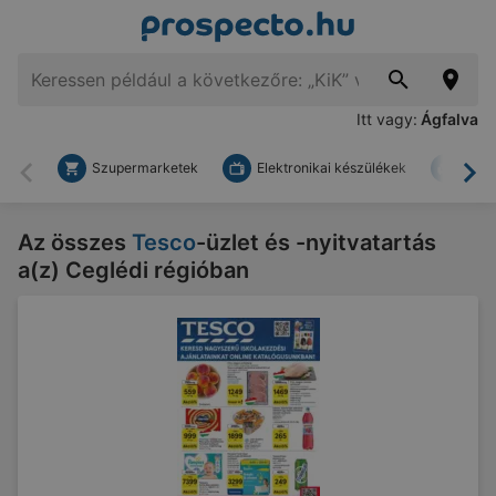
Itt vagy:
Ágfalva
Szupermarketek
Elektronikai készülékek
Bark
Vissza
To
Az összes
Tesco
-üzlet és -nyitvatartás
a(z) Ceglédi régióban