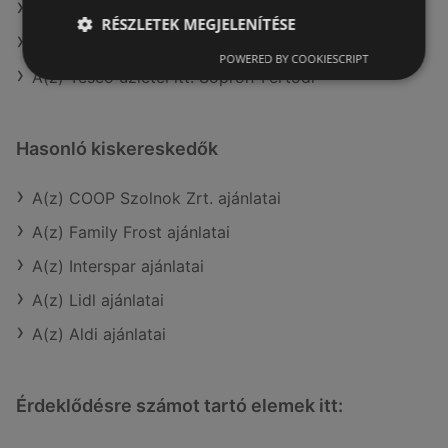
A(z) Coop aktuális akciós újságjai
RÉSZLETEK MEGJELENÍTÉSE
A(z) Penny-Market Kft. aktuális akciós újságjai
POWERED BY COOKIESCRIPT
A(z) Tesco üzletei itt: Sopron-Fertődi
Hasonló kiskereskedők
A(z) COOP Szolnok Zrt. ajánlatai
A(z) Family Frost ajánlatai
A(z) Interspar ajánlatai
A(z) Lidl ajánlatai
A(z) Aldi ajánlatai
Érdeklődésre számot tartó elemek itt: