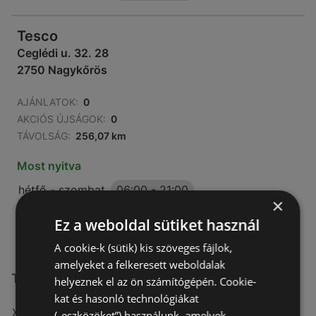
Tesco
Ceglédi u. 32. 28
2750 Nagykőrös
AJÁNLATOK:
0
AKCIÓS ÚJSÁGOK:
0
TÁVOLSÁG:
256,07 km
Most nyitva
hétfő - szombat
06:00
-
21:00
×
vasárnap
07:00
-
19:00
Ez a weboldal sütiket használ
A cookie-k (sütik) kis szöveges fájlok,
amelyeket a felkeresett weboldalak
Tesco üzletek itt:
helyeznek el az ön számítógépén. Cookie-
kat és hasonló technológiákat
Tesco itt: Békéscsabai
(„eszközöket”) használunk, amelyek