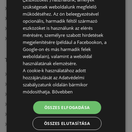
szükségesek weboldalunk megfelelő
Tesco itt: Makói
működéséhez. Az ön beleegyezésével
Tesco itt: Zirci
opcionális, harmadik féltől származó
eszközöket is használunk az elérés
Tesco itt: Gödöllői
mérésére, személyre szabott hirdetések
Tesco itt: Karcagi
megjelenítésére (például a Facebookon, a
Google-on és más harmadik felek
weboldalain), valamint a weboldal
További linkek
használatának elemzésére.
A cookie-k használatához adott
A(z) Tesco ajánlatai
hozzájárulását az Adatvédelmi
szabályzatunk oldalán bármikor
A(z) Penny-Market Kft. ajánlatai
módosíthatja.
Bővebben
A(z) G'Roby ajánlatai
A(z) CBA aktuális akciós újságjai
ÖSSZES ELFOGADÁSA
A(z) COOP Szolnok Zrt. aktuális akciós újságjai
ÖSSZES ELUTASÍTÁSA
A(z) Spar aktuális akciós újságjai