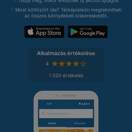
Tudja meg, mikor érkeznek új akciós újságok
Most költözött ide? Térképünkön megtekintheti
az összes környékbeli kiskereskedőt.
Alkalmazás értékelése
4
1 020 értékelés