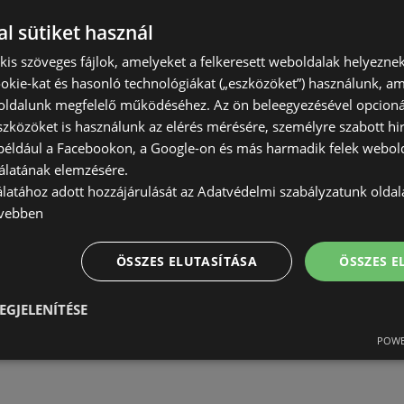
AKCIÓS ÚJSÁGOK:
0
l sütiket használ
TÁVOLSÁG:
174,26 km
) kis szöveges fájlok, amelyeket a felkeresett weboldalak helyeznek
okie-kat és hasonló technológiákat („eszközöket”) használunk, a
AJÁNLATOK:
0
ldalunk megfelelő működéséhez. Az ön beleegyezésével opcioná
AKCIÓS ÚJSÁGOK:
0
szközöket is használunk az elérés mérésére, személyre szabott hi
TÁVOLSÁG:
180,59 km
(például a Facebookon, a Google-on és más harmadik felek webold
álatának elemzésére.
álatához adott hozzájárulását az Adatvédelmi szabályzatunk olda
vebben
ÖSSZES ELUTASÍTÁSA
ÖSSZES 
AJÁNLATOK:
0
EGJELENÍTÉSE
AKCIÓS ÚJSÁGOK:
0
TÁVOLSÁG:
181,73 km
POWE