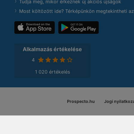
Tudja meg, mikor érkeznek új akciós újságok
Most költözött ide? Térképünkön megtekintheti az
Alkalmazás értékelése
4
1 020 értékelés
Prospecto.hu
Jogi nyilatkoz