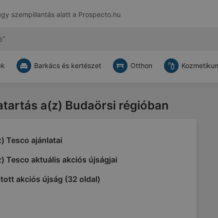
egy szempillantás alatt a
Prospecto.hu
ek
Barkács és kertészet
Otthon
Kozmetikum
vatartás a(z) Budaörsi régióban
) Tesco ajánlatai
) Tesco aktuális akciós újságjai
tott akciós újság (32 oldal)