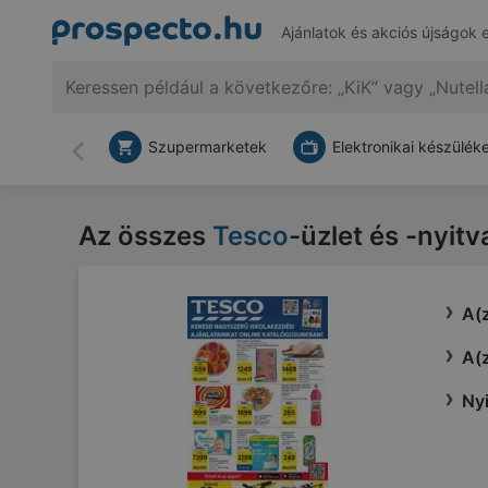
Ajánlatok és akciós újságok 
Szupermarketek
Elektronikai készülék
Vissza
Az összes
Tesco
-üzlet és -nyit
A(z
A(z
Nyi