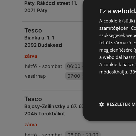
Páty, Rákóczi street 11.
Ez a webolda
2071 Páty
A cookie-k (sütik
számítógépén. Co
Tesco
szükségesek webo
Bianka u. 1. 1
féltől származó e
2092 Budakeszi
megjelenítésére 
zárva
a weboldal haszn
A cookie-k haszn
hétfő - szombat
06:00
-
22:00
módosíthatja.
Bő
vasárnap
07:00
-
20:00
Tesco
RÉSZLETEK M
Bajcsy-Zsilinszky u 67. 67
2045 Törökbálint
zárva
hétfő - szombat
06:00
-
21:00