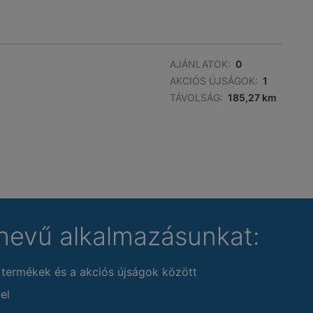
AJÁNLATOK:
0
AKCIÓS ÚJSÁGOK:
1
TÁVOLSÁG:
185,27 km
nevű alkalmazásunkat:
 termékek és a akciós újságok között
el