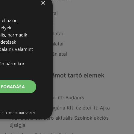
×
A(z) Auchan ajánlatai
 el az ön
A(z) Coop ajánlatai
melyek
A(z) AlphaZoo ajánlatai
lis, harmadik
rdetések
A(z) Ecofamily ajánlatai
alain), valamint
A(z) Coop Tisza ajánlatai
lán bármikor
Érdeklődésre számot tartó elemek
itt:
ELFOGADÁSA
A(z) Euronics üzletei itt: Budaörs
A(z) Fressnapf-Hungária Kft. üzletei itt: Ajka
RED BY COOKIESCRIPT
A(z) Dacia Sandero aktuális Szolnok akciós
újságjai