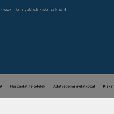
 összes környékbeli kiskereskedőt.
at
Használati feltételek
Adatvédelmi nyilatkozat
Kiske