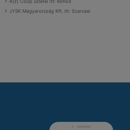
A(z) Coop üzletei itt: Rohod
JYSK Magyarország Kft. itt: Szarvasi