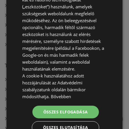
ALDI Magyarország Élelmiszer Bt. itt: Gyulai
(„eszközöket”) használunk, amelyek
szükségesek weboldalunk megfelelő
ALDI Magyarország Élelmiszer Bt. itt: Mohácsi
működéséhez. Az ön beleegyezésével
ALDI Magyarország Élelmiszer Bt. itt: Budaörsi
opcionális, harmadik féltől származó
eszközöket is használunk az elérés
ALDI Magyarország Élelmiszer Bt. itt: Győri
mérésére, személyre szabott hirdetések
ALDI Magyarország Élelmiszer Bt. itt: Karcagi
megjelenítésére (például a Facebookon, a
Google-on és más harmadik felek
weboldalain), valamint a weboldal
További linkek
használatának elemzésére.
A cookie-k használatához adott
A(z) ALDI Magyarország Élelmiszer Bt. ajánlatai
hozzájárulását az Adatvédelmi
szabályzatunk oldalán bármikor
A(z) AlphaZoo ajánlatai
módosíthatja.
Bővebben
A(z) Interspar ajánlatai
A(z) Coop aktuális akciós újságjai
ÖSSZES ELFOGADÁSA
A(z) Fressnapf-Hungária Kft. aktuális akciós újságjai
ÖSSZES ELUTASÍTÁSA
A(z) Spar aktuális akciós újságjai