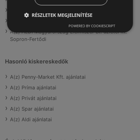
A(z) Merkury Market aktuális akciós újságjai
RÉSZLETEK MEGJELENÍTÉSE
A(z) Chef Market aktuális akciós újságjai
POWERED BY COOKIESCRIPT
A(z) ALDI Magyarország Élelmiszer Bt. üzletei itt:
Sopron-Fertődi
Hasonló kiskereskedők
A(z) Penny-Market Kft. ajánlatai
A(z) Príma ajánlatai
A(z) Privát ajánlatai
A(z) Spar ajánlatai
A(z) Aldi ajánlatai