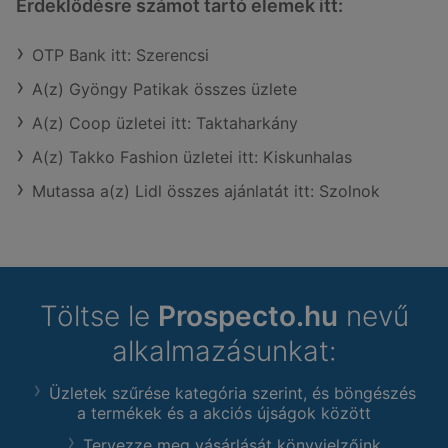
Érdeklődésre számot tartó elemek itt:
OTP Bank itt: Szerencsi
A(z) Gyöngy Patikak összes üzlete
A(z) Coop üzletei itt: Taktaharkány
A(z) Takko Fashion üzletei itt: Kiskunhalas
Mutassa a(z) Lidl összes ajánlatát itt: Szolnok
Töltse le
Prospecto.hu
nevű
alkalmazásunkat:
Üzletek szűrése kategória szerint, és böngészés
a termékek és a akciós újságok között
Tervezze meg vásárlását könyvjelzőink