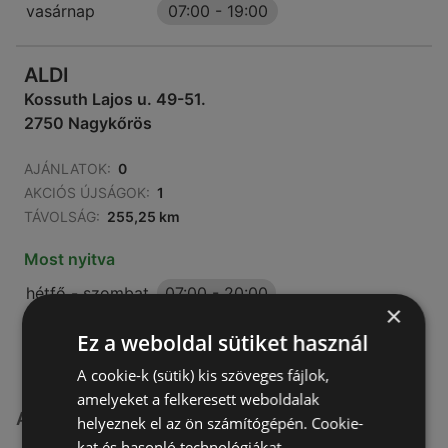
vasárnap
07:00
-
19:00
ALDI
Kossuth Lajos u. 49-51.
2750 Nagykőrös
AJÁNLATOK:
0
AKCIÓS ÚJSÁGOK:
1
TÁVOLSÁG:
255,25 km
Most nyitva
hétfő - szombat
07:00
-
20:00
×
vasárnap
07:00
-
19:00
Ez a weboldal sütiket használ
A cookie-k (sütik) kis szöveges fájlok,
amelyeket a felkeresett weboldalak
ALDI üzletek itt:
helyeznek el az ön számítógépén. Cookie-
kat és hasonló technológiákat