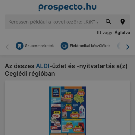
Itt vagy:
Ágfalva
Szupermarketek
Elektronikai készülékek
Bark
Vissza
To
Az összes
ALDI
-üzlet és -nyitvatartás a(z)
Ceglédi régióban