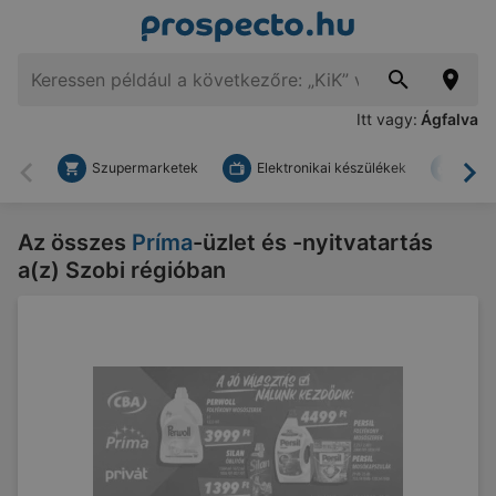
Itt vagy:
Ágfalva
Szupermarketek
Elektronikai készülékek
Bark
Vissza
To
Az összes
Príma
-üzlet és -nyitvatartás
a(z) Szobi régióban