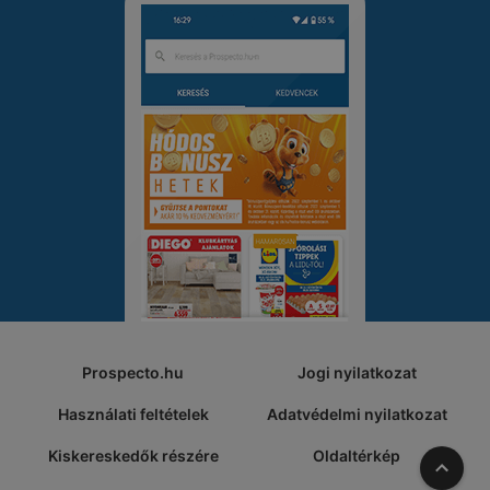
Prospecto.hu
Jogi nyilatkozat
Használati feltételek
Adatvédelmi nyilatkozat
Kiskereskedők részére
Oldaltérkép
A tete