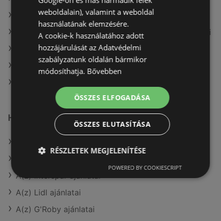
Google-on és más harmadik felek
weboldalain), valamint a weboldal
A(z) Spar aktuális akciós újságjai
használatának elemzésére.
A(z) Fressnapf-Hungária Kft. aktuális akciós újságjai
A cookie-k használatához adott
hozzájárulását az Adatvédelmi
A(z) Auchan aktuális akciós újságjai
szabályzatunk oldalán bármikor
A(z) Merkury Market aktuális akciós újságjai
módosíthatja.
Bővebben
A(z) Príma üzletei itt: Sopron-Fertődi
ÖSSZES ELFOGADÁSA
Hasonló kiskereskedők
ÖSSZES ELUTASÍTÁSA
A(z) CBA ajánlatai
RÉSZLETEK MEGJELENÍTÉSE
A(z) Fressnapf-Hungária Kft. ajánlatai
POWERED BY COOKIESCRIPT
A(z) Interspar ajánlatai
A(z) Lidl ajánlatai
A(z) G'Roby ajánlatai