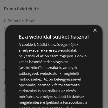
Príma üzletek itt:
Príma itt: Tatai
×
Príma itt: Gödöllői
Ez a weboldal sütiket használ
Príma itt: Mosonmagyaróvári
A cookie-k (sütik) kis szöveges fájlok,
Príma itt: Pannonhalmi
amelyeket a felkeresett weboldalak
Príma itt: Téti
helyeznek el az ön számítógépén. Cookie-
kat és hasonló technológiákat
(„eszközöket”) használunk, amelyek
További linkek
szükségesek weboldalunk megfelelő
működéséhez. Az ön beleegyezésével
A(z) Príma ajánlatai
opcionális, harmadik féltől származó
eszközöket is használunk az elérés
A(z) Fressnapf-Hungária Kft. ajánlatai
mérésére, személyre szabott hirdetések
A(z) G'Roby ajánlatai
megjelenítésére (például a Facebookon, a
A(z) Family Frost aktuális akciós újságjai