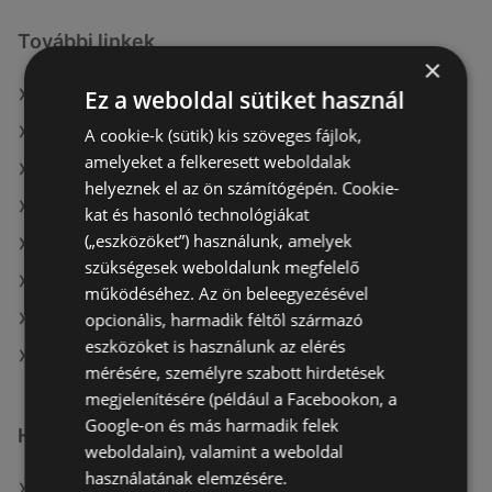
További linkek
×
Ez a weboldal sütiket használ
A(z) ALDI ajánlatai
A(z) Aldi ajánlatai
A cookie-k (sütik) kis szöveges fájlok,
amelyeket a felkeresett weboldalak
A(z) COOP Szolnok Zrt. aktuális akciós újságjai
helyeznek el az ön számítógépén. Cookie-
A(z) ÁRKLUB aktuális akciós újságjai
kat és hasonló technológiákat
(„eszközöket”) használunk, amelyek
A(z) Merkury Market aktuális akciós újságjai
szükségesek weboldalunk megfelelő
A(z) AlphaZoo aktuális akciós újságjai
működéséhez. Az ön beleegyezésével
opcionális, harmadik féltől származó
A(z) Príma aktuális akciós újságjai
eszközöket is használunk az elérés
A(z) Spar market üzletei itt: Sopron-Fertődi
mérésére, személyre szabott hirdetések
megjelenítésére (például a Facebookon, a
Google-on és más harmadik felek
Hasonló kiskereskedők
weboldalain), valamint a weboldal
használatának elemzésére.
A(z) ALDI ajánlatai