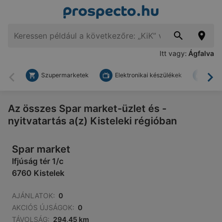
Itt vagy:
Ágfalva
Szupermarketek
Elektronikai készülékek
Bark
Vissza
To
Az összes Spar market-üzlet és -
nyitvatartás a(z) Kisteleki régióban
Spar market
Ifjúság tér 1/c
6760 Kistelek
AJÁNLATOK:
0
AKCIÓS ÚJSÁGOK:
0
TÁVOLSÁG:
294,45 km