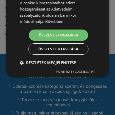
A cookie-k használatához adott
A(z) Príma ajánlatai
hozzájárulását az Adatvédelmi
szabályzatunk oldalán bármikor
A(z) Ecofamily ajánlatai
módosíthatja.
Bővebben
A(z) Privát max ajánlatai
A(z) FullDiszkont ajánlatai
ÖSSZES ELFOGADÁSA
ÖSSZES ELUTASÍTÁSA
RÉSZLETEK MEGJELENÍTÉSE
Töltse le
Prospecto.hu
nevű
POWERED BY COOKIESCRIPT
alkalmazásunkat:
Üzletek szűrése kategória szerint, és böngészés
a termékek és a akciós újságok között
Tervezze meg vásárlását könyvjelzőink
segítségével
Tudja meg, mikor érkeznek új akciós újságok