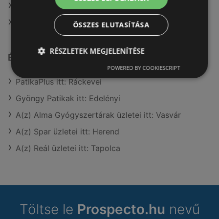
A(z) Lidl ajánlatai
A(z) Aldi ajánlatai
ÖSSZES ELUTASÍTÁSA
RÉSZLETEK MEGJELENÍTÉSE
Érdeklődésre számot tartó elemek itt:
POWERED BY COOKIESCRIPT
PatikaPlus itt: Ráckevei
Gyöngy Patikak itt: Edelényi
A(z) Alma Gyógyszertárak üzletei itt: Vasvár
A(z) Spar üzletei itt: Herend
A(z) Reál üzletei itt: Tapolca
Töltse le
Prospecto.hu
nevű