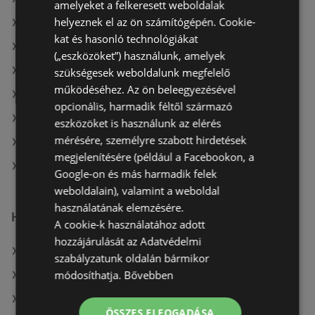
amelyeket a felkeresett weboldalak
helyeznek el az ön számítógépén. Cookie-
A(z) Reál ajánlatai
kat és hasonló technológiákat
A(z) Tesco aktuális akciós újságjai
(„eszközöket”) használunk, amelyek
A(z) Metro aktuális akciós újságjai
szükségesek weboldalunk megfelelő
működéséhez. Az ön beleegyezésével
A(z) Ecofamily aktuális akciós újságjai
opcionális, harmadik féltől származó
A(z) Chef Market aktuális akciós újságjai
eszközöket is használunk az elérés
mérésére, személyre szabott hirdetések
A(z) ALDI aktuális akciós újságjai
megjelenítésére (például a Facebookon, a
A(z) CBA üzletei itt: Sopron-Fertődi
Google-on és más harmadik felek
weboldalain), valamint a weboldal
használatának elemzésére.
Hasonló kiskereskedők
A cookie-k használatához adott
hozzájárulását az Adatvédelmi
A(z) Tesco ajánlatai
szabályzatunk oldalán bármikor
módosíthatja.
Bővebben
A(z) Penny-Market Kft. ajánlatai
A(z) Privát ajánlatai
ÖSSZES ELFOGADÁSA