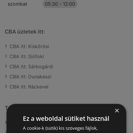
szombat
05:30
-
12:00
CBA üzletek itt:
CBA itt: Kiskőrösi
CBA itt: Siófoki
CBA itt: Sárbogárdi
CBA itt: Dunakeszi
CBA itt: Ráckevei
További linkek
×
Ez a weboldal sütiket használ
A(z) CBA ajánlatai
A cookie-k (sütik) kis szöveges fájlok,
A(z) Family Frost ajánlatai