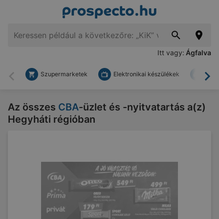
Itt vagy:
Ágfalva
Szupermarketek
Elektronikai készülékek
Bark
Vissza
To
Az összes
CBA
-üzlet és -nyitvatartás a(z)
Hegyháti régióban