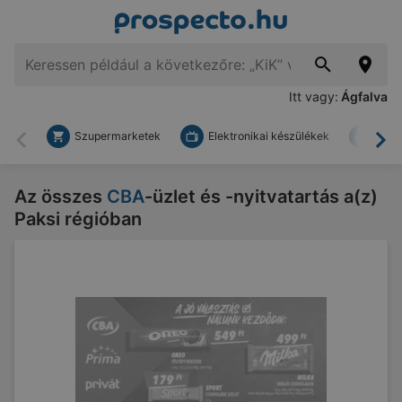
Itt vagy:
Ágfalva
Szupermarketek
Elektronikai készülékek
Bark
Vissza
To
Az összes
CBA
-üzlet és -nyitvatartás a(z)
Paksi régióban