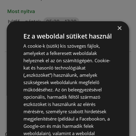
Most nyitva
hétfő - péntek
05:30
-
17:30
×
szombat
05:30
-
12:00
Ez a weboldal sütiket használ
vasárnap
06:30
-
11:00
A cookie-k (sütik) kis szöveges fájlok,
amelyeket a felkeresett weboldalak
CBA
helyeznek el az ön számítógépén. Cookie-
kat és hasonló technológiákat
Gerjen, 7134
(„eszközöket”) használunk, amelyek
7134 Gerjen
szükségesek weboldalunk megfelelő
AJÁNLATOK:
0
működéséhez. Az ön beleegyezésével
AKCIÓS ÚJSÁGOK:
0
opcionális, harmadik féltől származó
TÁVOLSÁG:
224,23 km
eszközöket is használunk az elérés
mérésére, személyre szabott hirdetések
megjelenítésére (például a Facebookon, a
Google-on és más harmadik felek
weboldalain), valamint a weboldal
CBA üzletek itt: