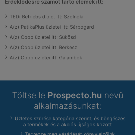
Érdeklődésre számot tartó elemek itt:
TEDi Betriebs d.o.o. itt: Szolnoki
A(z) PatikaPlus üzletei itt: Sárbogárd
A(z) Coop üzletei itt: Sükösd
A(z) Coop üzletei itt: Berkesz
A(z) Coop üzletei itt: Galambok
Töltse le
Prospecto.hu
nevű
alkalmazásunkat:
Üzletek szűrése kategória szerint, és böngészés
a termékek és a akciós újságok között
Tervezze meg vásárlását könyvjelzőink