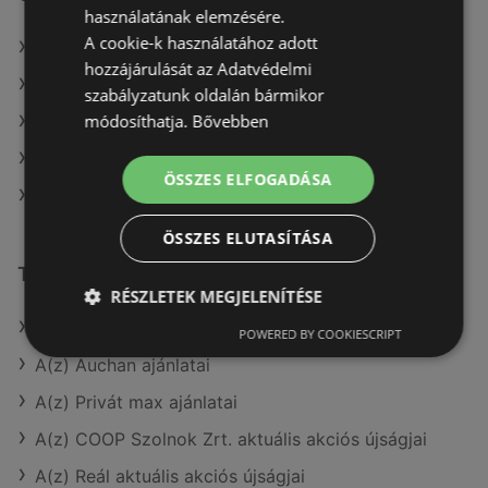
használatának elemzésére.
A cookie-k használatához adott
CBA itt: Kisteleki
hozzájárulását az Adatvédelmi
CBA itt: Mezőkovácsházi
szabályzatunk oldalán bármikor
módosíthatja.
Bővebben
CBA itt: Szentesi
CBA itt: Tamási
ÖSSZES ELFOGADÁSA
CBA itt: Szentendrei
ÖSSZES ELUTASÍTÁSA
További linkek
RÉSZLETEK MEGJELENÍTÉSE
A(z) CBA ajánlatai
POWERED BY COOKIESCRIPT
A(z) Auchan ajánlatai
A(z) Privát max ajánlatai
A(z) COOP Szolnok Zrt. aktuális akciós újságjai
A(z) Reál aktuális akciós újságjai