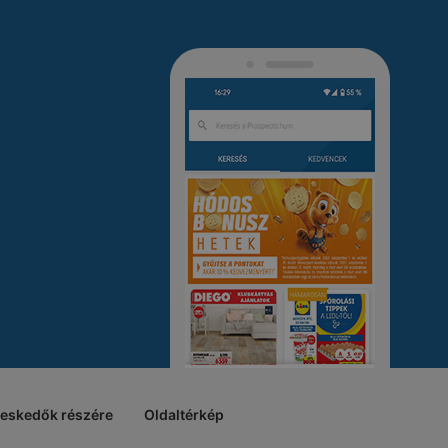
reskedők részére
Oldaltérkép