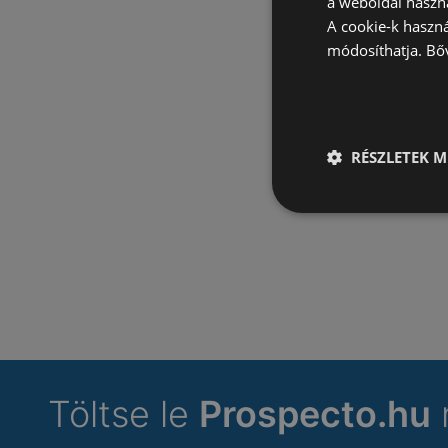
a weboldal haszn
A cookie-k haszn
módosíthatja.
Bő
RÉSZLETEK M
Töltse le
Prospecto.hu