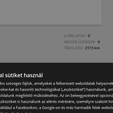
AJÁNLATOK:
0
AKCIÓS ÚJSÁGOK:
0
TÁVOLSÁG:
217,5 km
l sütiket használ
) kis szöveges fájlok, amelyeket a felkeresett weboldalak helyeznek
okie-kat és hasonló technológiákat („eszközöket”) használunk, a
ldalunk megfelelő működéséhez. Az ön beleegyezésével opcioná
szközöket is használunk az elérés mérésére, személyre szabott hi
(például a Facebookon, a Google-on és más harmadik felek webold