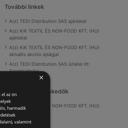
További linkek
A(z) TEDi Distribution SAS ajánlatai
A(z) KiK TEXTIL ÉS NON-FOOD KFT. (HU)
ajánlatai
A(z) KiK TEXTIL ÉS NON-FOOD KFT. (HU)
aktuális akciós újságjai
A(z) TEDi Distribution SAS üzletei itt:
Szombathelyi
×
Hasonló kiskereskedők
 el az ön
melyek
A(z) KiK TEXTIL ÉS NON-FOOD KFT. (HU)
lis, harmadik
ajánlatai
rdetések
alain), valamint