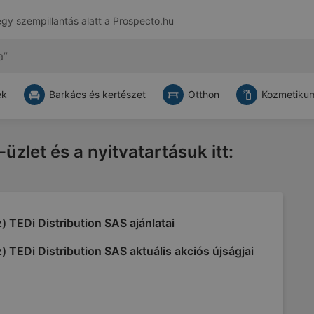
egy szempillantás alatt a
Prospecto.hu
ek
Barkács és kertészet
Otthon
Kozmetikum
-üzlet és a nyitvatartásuk itt:
) TEDi Distribution SAS ajánlatai
) TEDi Distribution SAS aktuális akciós újságjai