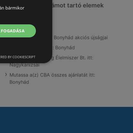
Érdeklődésre számot tartó elemek
lán bármikor
itt:
Lidl itt: Szigetvári
ELFOGADÁSA
A(z) Privát aktuális Bonyhád akciós újságjai
A(z) Reál üzletei itt: Bonyhád
RED BY COOKIESCRIPT
ALDI Magyarország Élelmiszer Bt. itt:
Nagykanizsai
Mutassa a(z) CBA összes ajánlatát itt:
Bonyhád