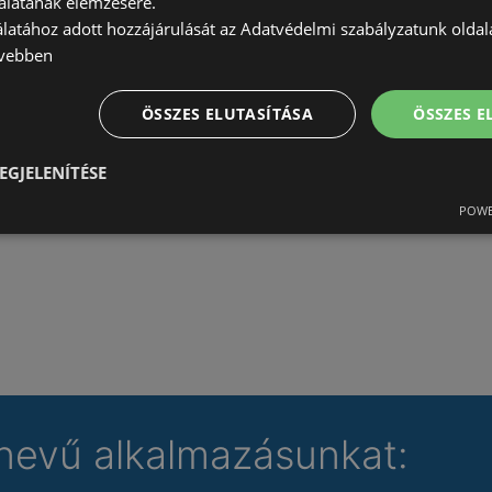
álatának elemzésére.
álatához adott hozzájárulását az Adatvédelmi szabályzatunk olda
vebben
ÖSSZES ELUTASÍTÁSA
ÖSSZES 
EGJELENÍTÉSE
POWE
nevű alkalmazásunkat: