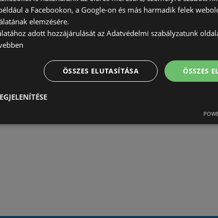
(például a Facebookon, a Google-on és más harmadik felek webold
álatának elemzésére.
álatához adott hozzájárulását az Adatvédelmi szabályzatunk olda
vebben
ÖSSZES ELUTASÍTÁSA
ÖSSZES 
EGJELENÍTÉSE
POWE