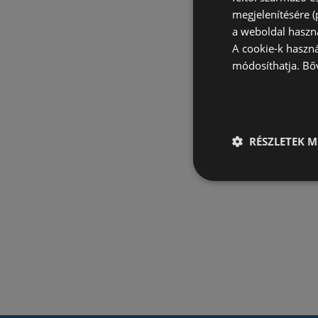
megjelenítésére 
a weboldal haszn
A cookie-k haszn
módosíthatja.
Bő
RÉSZLETEK M