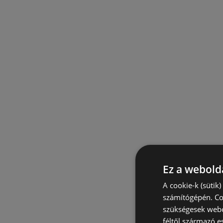
Ez a webolda
A cookie-k (sütik
számítógépén. Co
szükségesek webo
féltől származó e