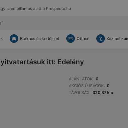
egy szempillantás alatt a
Prospecto.hu
ek
Barkács és kertészet
Otthon
Kozmetikum
yitvatartásuk itt: Edelény
AJÁNLATOK:
0
AKCIÓS ÚJSÁGOK:
0
TÁVOLSÁG:
320,87 km