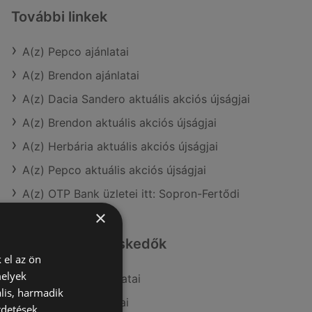
További linkek
A(z) Pepco ajánlatai
A(z) Brendon ajánlatai
A(z) Dacia Sandero aktuális akciós újságjai
A(z) Brendon aktuális akciós újságjai
A(z) Herbária aktuális akciós újságjai
A(z) Pepco aktuális akciós újságjai
A(z) OTP Bank üzletei itt: Sopron-Fertődi
×
Hasonló kiskereskedők
 el az ön
melyek
A(z) Herbária ajánlatai
lis, harmadik
A(z) Pepco ajánlatai
rdetések