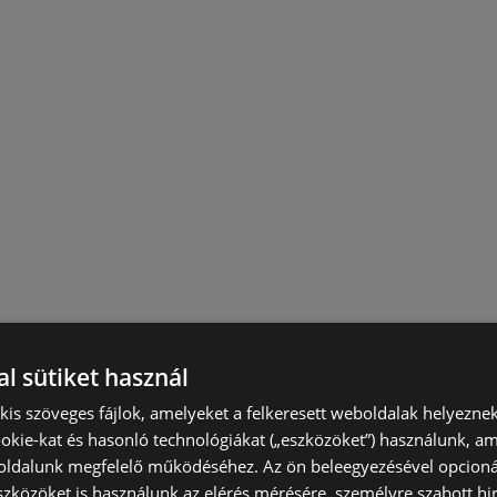
l sütiket használ
) kis szöveges fájlok, amelyeket a felkeresett weboldalak helyeznek
okie-kat és hasonló technológiákat („eszközöket”) használunk, a
ldalunk megfelelő működéséhez. Az ön beleegyezésével opcioná
szközöket is használunk az elérés mérésére, személyre szabott hi