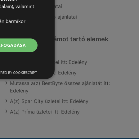
alain), valamint
A(z) Brendon ajánlatai
A(z) Dacia Sandero ajánlatai
lán bármikor
Érdeklődésre számot tartó elemek
ELFOGADÁSA
itt:
A(z) BestByte üzletei itt: Edelény
A(z) CBA üzletei itt: Edelény
RED BY COOKIESCRIPT
Mutassa a(z) BestByte összes ajánlatát itt:
Edelény
A(z) Spar City üzletei itt: Edelény
A(z) Príma üzletei itt: Edelény