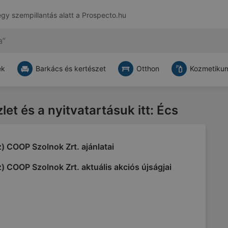
egy szempillantás alatt a
Prospecto.hu
ek
Barkács és kertészet
Otthon
Kozmetikum
let és a nyitvatartásuk itt: Écs
) COOP Szolnok Zrt. ajánlatai
) COOP Szolnok Zrt. aktuális akciós újságjai