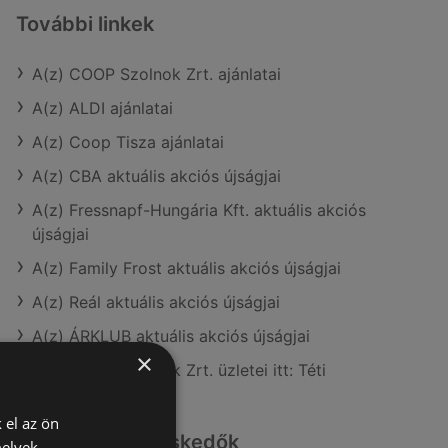
További linkek
A(z) COOP Szolnok Zrt. ajánlatai
A(z) ALDI ajánlatai
A(z) Coop Tisza ajánlatai
A(z) CBA aktuális akciós újságjai
A(z) Fressnapf-Hungária Kft. aktuális akciós
újságjai
A(z) Family Frost aktuális akciós újságjai
A(z) Reál aktuális akciós újságjai
A(z) ÁRKLUB aktuális akciós újságjai
×
A(z) COOP Szolnok Zrt. üzletei itt: Téti
 el az ön
Hasonló kiskereskedők
melyek