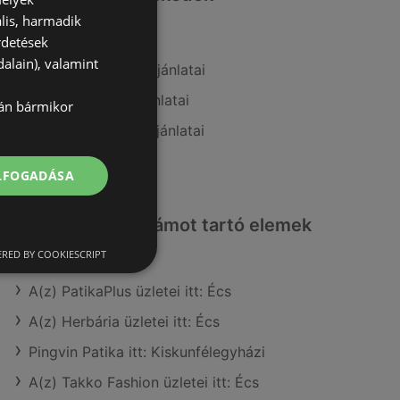
lis, harmadik
A(z) CBA ajánlatai
rdetések
alain), valamint
A(z) Family Frost ajánlatai
A(z) Müller HU ajánlatai
lán bármikor
A(z) FullDiszkont ajánlatai
A(z) Aldi ajánlatai
ELFOGADÁSA
Érdeklődésre számot tartó elemek
itt:
RED BY COOKIESCRIPT
A(z) PatikaPlus üzletei itt: Écs
A(z) Herbária üzletei itt: Écs
Pingvin Patika itt: Kiskunfélegyházi
A(z) Takko Fashion üzletei itt: Écs