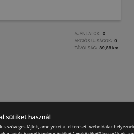
AJÁNLATOK:
0
AKCIÓS ÚJSÁGOK:
0
TÁVOLSÁG:
89,88 km
l sütiket használ
) kis szöveges fájlok, amelyeket a felkeresett weboldalak helyeznek
okie-kat és hasonló technológiákat („eszközöket”) használunk, a