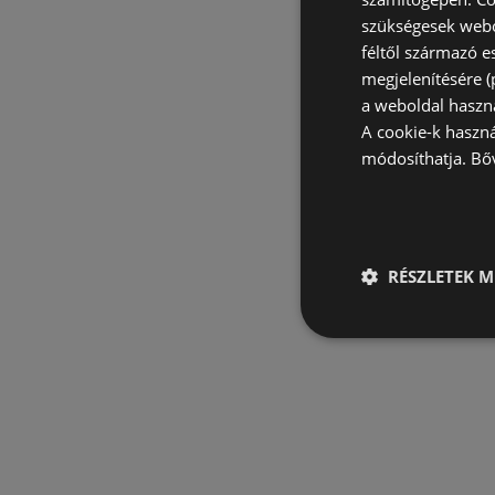
szükségesek webo
féltől származó e
megjelenítésére 
a weboldal haszn
A cookie-k haszn
módosíthatja.
Bő
RÉSZLETEK M