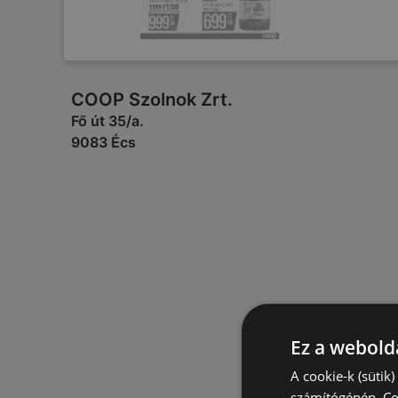
COOP Szolnok Zrt.
Fő út 35/a.
9083 Écs
Ez a webolda
A cookie-k (sütik
számítógépén. Co