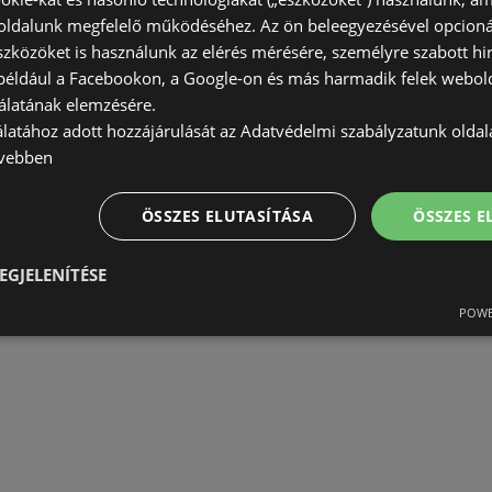
ldalunk megfelelő működéséhez. Az ön beleegyezésével opcioná
szközöket is használunk az elérés mérésére, személyre szabott hi
(például a Facebookon, a Google-on és más harmadik felek webold
álatának elemzésére.
álatához adott hozzájárulását az Adatvédelmi szabályzatunk olda
vebben
ÖSSZES ELUTASÍTÁSA
ÖSSZES 
EGJELENÍTÉSE
POWE