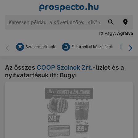
Itt vagy:
Ágfalva
Szupermarketek
Elektronikai készülékek
Bark
Vissza
To
Az összes
COOP Szolnok Zrt.
-üzlet és a
nyitvatartásuk itt: Bugyi