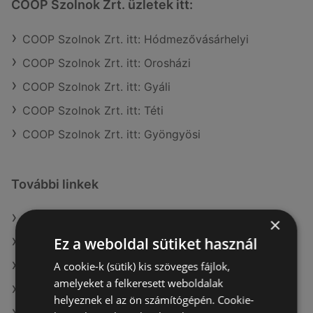
COOP Szolnok Zrt. üzletek itt:
COOP Szolnok Zrt. itt: Hódmezővásárhelyi
COOP Szolnok Zrt. itt: Orosházi
COOP Szolnok Zrt. itt: Gyáli
COOP Szolnok Zrt. itt: Téti
COOP Szolnok Zrt. itt: Gyöngyösi
További linkek
A(z) COOP Szolnok Zrt. ajánlatai
×
Ez a weboldal sütiket használ
A(z) Lidl ajánlatai
A cookie-k (sütik) kis szöveges fájlok,
A(z) G'Roby ajánlatai
amelyeket a felkeresett weboldalak
A(z) Merkury Market aktuális akciós újságjai
helyeznek el az ön számítógépén. Cookie-