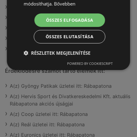
módosíthatja.
Bővebben
A(z) Príma ajánlatai
A(z) Coop ajánlatai
ÖSSZES ELFOGADÁSA
A(z) Spar ajánlatai
ÖSSZES ELUTASÍTÁSA
A(z) AlphaZoo ajánlatai
A(z) Interspar ajánlatai
RÉSZLETEK MEGJELENÍTÉSE
POWERED BY COOKIESCRIPT
Érdeklődésre számot tartó elemek itt:
A(z) Gyöngy Patikak üzletei itt: Rábapatona
A(z) Hervis Sport és Divatkereskedelmi Kft. aktuális
Rábapatona akciós újságjai
A(z) Coop üzletei itt: Rábapatona
A(z) Reál üzletei itt: Rábapatona
A(z) Euronics üzletei itt: Rábapatona