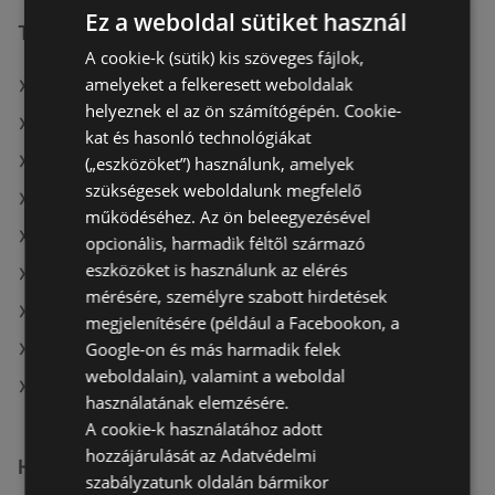
Ez a weboldal sütiket használ
További linkek
A cookie-k (sütik) kis szöveges fájlok,
amelyeket a felkeresett weboldalak
A(z) COOP Szolnok Zrt. ajánlatai
helyeznek el az ön számítógépén. Cookie-
A(z) Privát ajánlatai
kat és hasonló technológiákat
A(z) Reál ajánlatai
(„eszközöket”) használunk, amelyek
szükségesek weboldalunk megfelelő
A(z) ALDI aktuális akciós újságjai
működéséhez. Az ön beleegyezésével
A(z) Auchan aktuális akciós újságjai
opcionális, harmadik féltől származó
eszközöket is használunk az elérés
A(z) Müller HU aktuális akciós újságjai
mérésére, személyre szabott hirdetések
A(z) Chef Market aktuális akciós újságjai
megjelenítésére (például a Facebookon, a
Google-on és más harmadik felek
A(z) ÁRKLUB aktuális akciós újságjai
weboldalain), valamint a weboldal
A(z) COOP Szolnok Zrt. üzletei itt: Téti
használatának elemzésére.
A cookie-k használatához adott
hozzájárulását az Adatvédelmi
Hasonló kiskereskedők
szabályzatunk oldalán bármikor