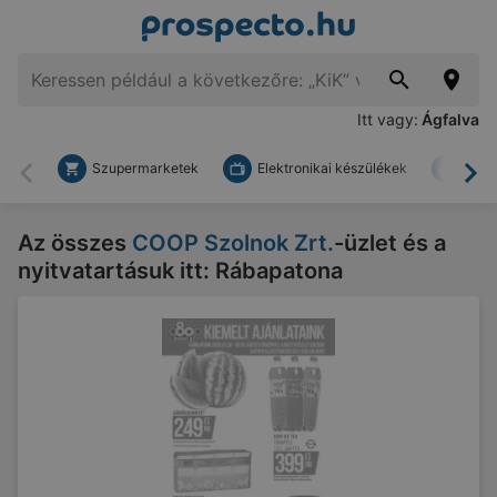
Itt vagy:
Ágfalva
Szupermarketek
Elektronikai készülékek
Bark
Vissza
To
Az összes
COOP Szolnok Zrt.
-üzlet és a
nyitvatartásuk itt: Rábapatona