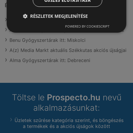
ÖSSZES ELUTASÍTÁSA
Érdeklődésre számot tartó elemek itt:
RÉSZLETEK MEGJELENÍTÉSE
Benu Gyógyszertárak itt: Hajdúhadházi
POWERED BY COOKIESCRIPT
A(z) JYSK Magyarország Kft. üzletei itt: Székkutas
Benu Gyógyszertárak itt: Miskolci
A(z) Media Markt aktuális Székkutas akciós újságjai
Alma Gyógyszertárak itt: Debreceni
Töltse le
Prospecto.hu
nevű
alkalmazásunkat:
Üzletek szűrése kategória szerint, és böngészés
a termékek és a akciós újságok között