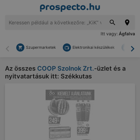
Itt vagy:
Ágfalva
Szupermarketek
Elektronikai készülékek
Bark
Vissza
To
Az összes
COOP Szolnok Zrt.
-üzlet és a
nyitvatartásuk itt: Székkutas