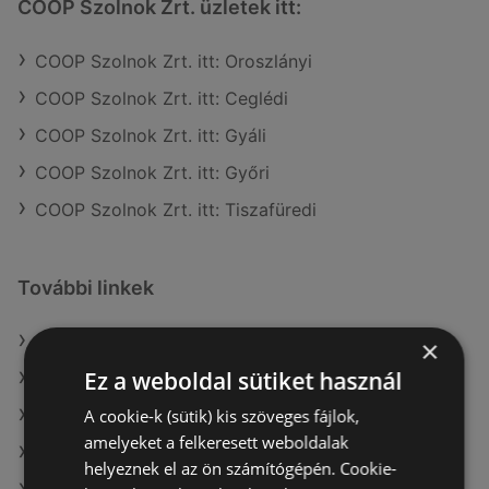
COOP Szolnok Zrt. üzletek itt:
COOP Szolnok Zrt. itt: Oroszlányi
COOP Szolnok Zrt. itt: Ceglédi
COOP Szolnok Zrt. itt: Gyáli
COOP Szolnok Zrt. itt: Győri
COOP Szolnok Zrt. itt: Tiszafüredi
További linkek
A(z) COOP Szolnok Zrt. ajánlatai
×
Ez a weboldal sütiket használ
A(z) Auchan ajánlatai
A cookie-k (sütik) kis szöveges fájlok,
A(z) CBA ajánlatai
amelyeket a felkeresett weboldalak
A(z) Müller HU aktuális akciós újságjai
helyeznek el az ön számítógépén. Cookie-