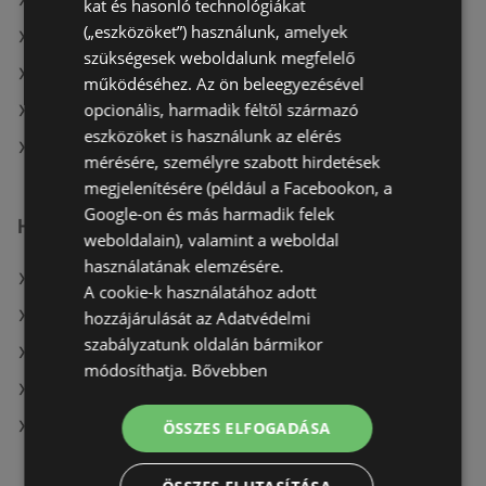
A(z) CBA aktuális akciós újságjai
kat és hasonló technológiákat
(„eszközöket”) használunk, amelyek
A(z) Spar aktuális akciós újságjai
szükségesek weboldalunk megfelelő
A(z) Tesco aktuális akciós újságjai
működéséhez. Az ön beleegyezésével
opcionális, harmadik féltől származó
A(z) Penny-Market Kft. aktuális akciós újságjai
eszközöket is használunk az elérés
A(z) COOP Szolnok Zrt. üzletei itt: Téti
mérésére, személyre szabott hirdetések
megjelenítésére (például a Facebookon, a
Google-on és más harmadik felek
Hasonló kiskereskedők
weboldalain), valamint a weboldal
használatának elemzésére.
A(z) CBA ajánlatai
A cookie-k használatához adott
A(z) Müller HU ajánlatai
hozzájárulását az Adatvédelmi
szabályzatunk oldalán bármikor
A(z) AlphaZoo ajánlatai
módosíthatja.
Bővebben
A(z) G'Roby ajánlatai
A(z) Aldi ajánlatai
ÖSSZES ELFOGADÁSA