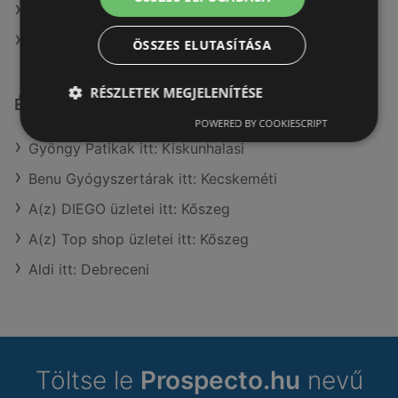
A(z) Pingvin Patika ajánlatai
A(z) dm ajánlatai
ÖSSZES ELUTASÍTÁSA
RÉSZLETEK MEGJELENÍTÉSE
Érdeklődésre számot tartó elemek itt:
POWERED BY COOKIESCRIPT
Gyöngy Patikak itt: Kiskunhalasi
Benu Gyógyszertárak itt: Kecskeméti
A(z) DIEGO üzletei itt: Kőszeg
A(z) Top shop üzletei itt: Kőszeg
Aldi itt: Debreceni
Töltse le
Prospecto.hu
nevű