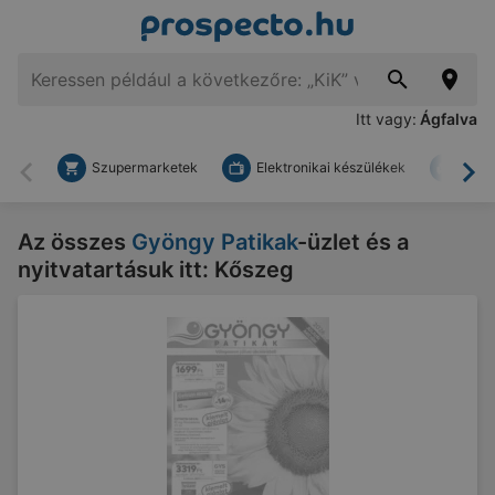
Itt vagy:
Ágfalva
Szupermarketek
Elektronikai készülékek
Bark
Vissza
To
Az összes
Gyöngy Patikak
-üzlet és a
nyitvatartásuk itt: Kőszeg