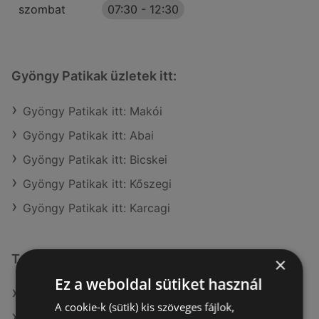
szombat
07:30
-
12:30
Gyöngy Patikak üzletek itt:
Gyöngy Patikak itt: Makói
Gyöngy Patikak itt: Abai
Gyöngy Patikak itt: Bicskei
Gyöngy Patikak itt: Kőszegi
Gyöngy Patikak itt: Karcagi
További linkek
×
Ez a weboldal sütiket használ
A(z) Gyöngy Patikak ajánlatai
A cookie-k (sütik) kis szöveges fájlok,
A(z) Alma Gyógyszertárak ajánlatai