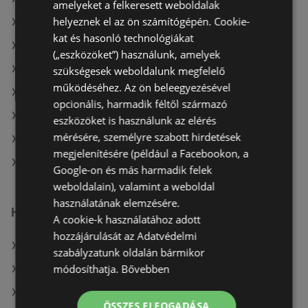
amelyeket a felkeresett weboldalak
helyeznek el az ön számítógépén. Cookie-
A(z) Pingvin Patika ajánlatai
kat és hasonló technológiákat
A(z) Magnetic aktuális akciós újságjai
(„eszközöket”) használunk, amelyek
A(z) Alma Gyógyszertárak aktuális akciós újságjai
szükségesek weboldalunk megfelelő
működéséhez. Az ön beleegyezésével
A(z) PatikaPlus aktuális akciós újságjai
opcionális, harmadik féltől származó
A(z) Benu Gyógyszertárak aktuális akciós újságjai
eszközöket is használunk az elérés
mérésére, személyre szabott hirdetések
A(z) Pingvin Patika aktuális akciós újságjai
megjelenítésére (például a Facebookon, a
A(z) Gyöngy Patikak üzletei itt: Sopron-Fertődi
Google-on és más harmadik felek
weboldalain), valamint a weboldal
használatának elemzésére.
Hasonló kiskereskedők
A cookie-k használatához adott
hozzájárulását az Adatvédelmi
A(z) Vianni ajánlatai
szabályzatunk oldalán bármikor
módosíthatja.
Bővebben
A(z) goods market ajánlatai
A(z) Alma Gyógyszertárak ajánlatai
ÖSSZES ELFOGADÁSA