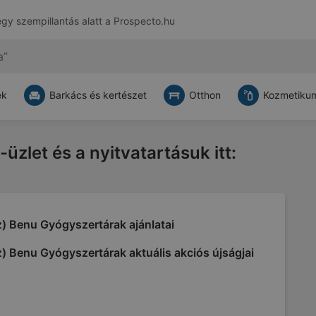
egy szempillantás alatt a
Prospecto.hu
ek
Barkács és kertészet
Otthon
Kozmetikum
-üzlet és a nyitvatartásuk itt:
) Benu Gyógyszertárak ajánlatai
) Benu Gyógyszertárak aktuális akciós újságjai