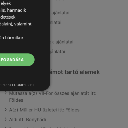
melyek
lis, harmadik
A(z) goods market ajánlatai
rdetések
A(z) PatikaPlus ajánlatai
alain), valamint
A(z) dm ajánlatai
lán bármikor
A(z) Gyöngy Patikak ajánlatai
A(z) Kulcs patika ajánlatai
ELFOGADÁSA
Érdeklődésre számot tartó elemek
itt:
RED BY COOKIESCRIPT
Mutassa a(z) Vil-For összes ajánlatát itt:
Földes
A(z) Müller HU üzletei itt: Földes
Aldi itt: Bonyhádi