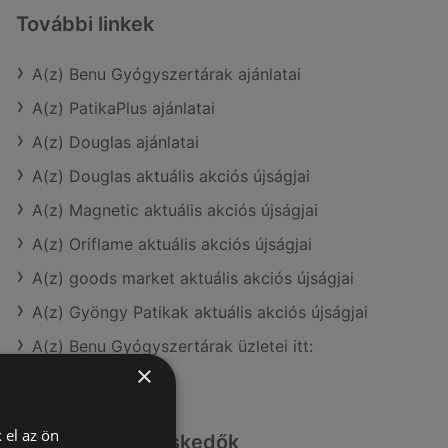
További linkek
A(z) Benu Gyógyszertárak ajánlatai
A(z) PatikaPlus ajánlatai
A(z) Douglas ajánlatai
A(z) Douglas aktuális akciós újságjai
A(z) Magnetic aktuális akciós újságjai
A(z) Oriflame aktuális akciós újságjai
A(z) goods market aktuális akciós újságjai
A(z) Gyöngy Patikak aktuális akciós újságjai
A(z) Benu Gyógyszertárak üzletei itt:
Sopron-Fertődi
×
 el az ön
Hasonló kiskereskedők