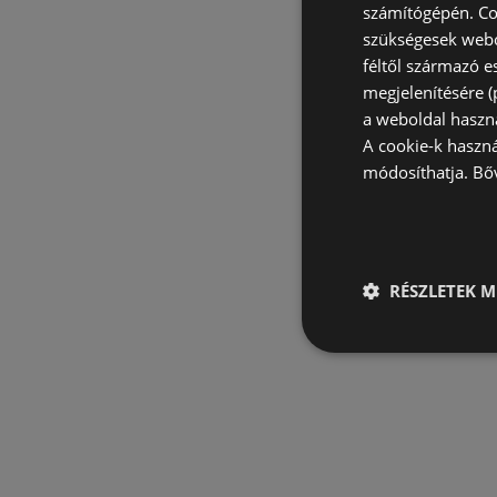
számítógépén. Co
szükségesek webo
féltől származó e
megjelenítésére 
a weboldal haszn
A cookie-k haszn
módosíthatja.
Bő
RÉSZLETEK M