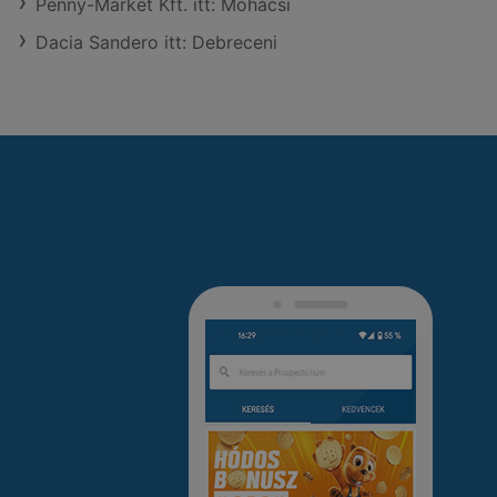
Penny-Market Kft. itt: Mohácsi
Dacia Sandero itt: Debreceni