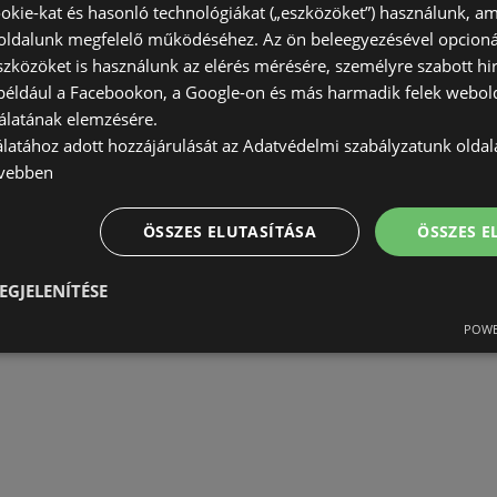
okie-kat és hasonló technológiákat („eszközöket”) használunk, a
ldalunk megfelelő működéséhez. Az ön beleegyezésével opcioná
szközöket is használunk az elérés mérésére, személyre szabott hi
(például a Facebookon, a Google-on és más harmadik felek webold
álatának elemzésére.
álatához adott hozzájárulását az Adatvédelmi szabályzatunk olda
vebben
ÖSSZES ELUTASÍTÁSA
ÖSSZES 
EGJELENÍTÉSE
POWE