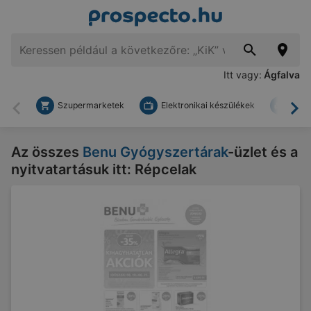
Itt vagy:
Ágfalva
Szupermarketek
Elektronikai készülékek
Bark
Vissza
To
Az összes
Benu Gyógyszertárak
-üzlet és a
nyitvatartásuk itt: Répcelak