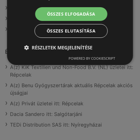
A(z) Rossmann ajánlatai
ÖSSZES ELFOGADÁSA
A(z) dm ajánlatai
A(z) Gyöngy Patikak ajánlatai
ÖSSZES ELUTASÍTÁSA
RÉSZLETEK MEGJELENÍTÉSE
Érdeklődésre számot tartó elemek itt:
POWERED BY COOKIESCRIPT
A(z) KiK Textilien und Non-Food B.V. (NL) üzletei itt:
Répcelak
A(z) Benu Gyógyszertárak aktuális Répcelak akciós
újságjai
A(z) Privát üzletei itt: Répcelak
Dacia Sandero itt: Salgótarjáni
TEDi Distribution SAS itt: Nyíregyházai