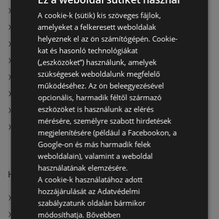
A(z) goods market ajánlatai
A cookie-k (sütik) kis szöveges fájlok,
amelyeket a felkeresett weboldalak
A(z) Kulcs patika ajánlatai
helyeznek el az ön számítógépén. Cookie-
A(z) Oriflame aktuális akciós újságjai
kat és hasonló technológiákat
A(z) Gyöngy Patikak aktuális akciós újságjai
(„eszközöket”) használunk, amelyek
szükségesek weboldalunk megfelelő
A(z) Kulcs patika aktuális akciós újságjai
működéséhez. Az ön beleegyezésével
A(z) Crystal nails aktuális akciós újságjai
opcionális, harmadik féltől származó
eszközöket is használunk az elérés
A(z) goods market aktuális akciós újságjai
mérésére, személyre szabott hirdetések
A(z) Benu Gyógyszertárak üzletei itt: Sopron-
megjelenítésére (például a Facebookon, a
Fertődi
Google-on és más harmadik felek
weboldalain), valamint a weboldal
használatának elemzésére.
Hasonló kiskereskedők
A cookie-k használatához adott
hozzájárulását az Adatvédelmi
A(z) Vianni ajánlatai
szabályzatunk oldalán bármikor
módosíthatja.
Bővebben
A(z) PatikaPlus ajánlatai