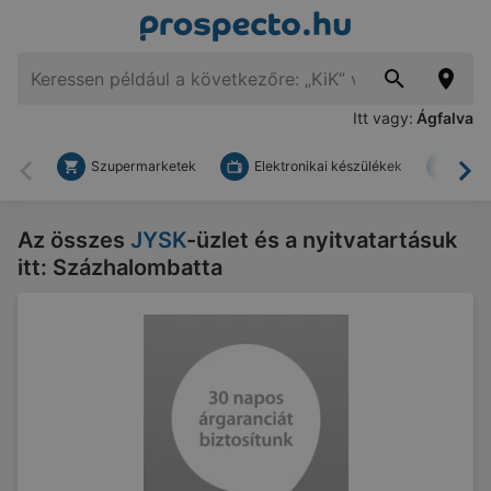
Itt vagy:
Ágfalva
Szupermarketek
Elektronikai készülékek
Bark
Vissza
To
Az összes
JYSK
-üzlet és a nyitvatartásuk
itt: Százhalombatta