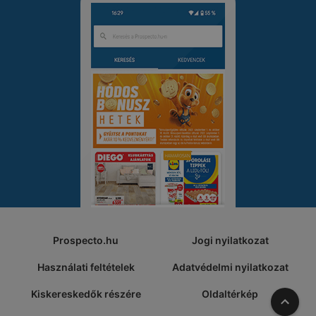
Prospecto.hu
Jogi nyilatkozat
Használati feltételek
Adatvédelmi nyilatkozat
Kiskereskedők részére
Oldaltérkép
A tete