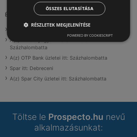
ÖSSZES ELUTASÍTÁSA
Érdeklődésre számot tartó elemek itt:
RÉSZLETEK MEGJELENÍTÉSE
Reál itt: Szentesi
POWERED BY COOKIESCRIPT
A(z) Alma Gyógyszertárak üzletei itt:
Százhalombatta
A(z) OTP Bank üzletei itt: Százhalombatta
Spar itt: Debreceni
A(z) Spar City üzletei itt: Százhalombatta
Töltse le
Prospecto.hu
nevű
alkalmazásunkat: