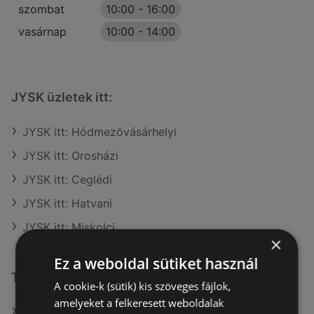
szombat
10:00
-
16:00
vasárnap
10:00
-
14:00
JYSK üzletek itt:
JYSK itt: Hódmezővásárhelyi
JYSK itt: Orosházi
JYSK itt: Ceglédi
JYSK itt: Hatvani
JYSK itt: Miskolci
×
Ez a weboldal sütiket használ
További linkek
A cookie-k (sütik) kis szöveges fájlok,
amelyeket a felkeresett weboldalak
A(z) JYSK ajánlatai