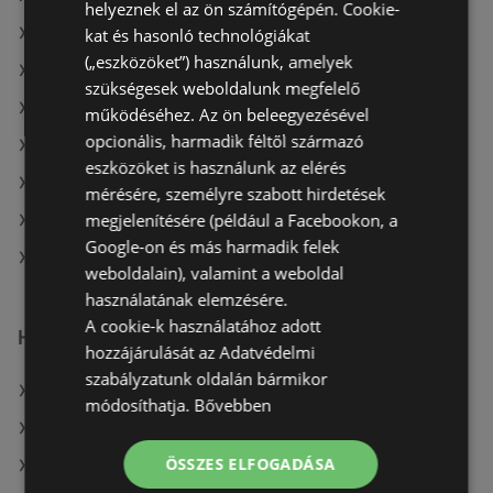
helyeznek el az ön számítógépén. Cookie-
A(z) OBI Hungary Retail kft ajánlatai
kat és hasonló technológiákat
(„eszközöket”) használunk, amelyek
A(z) Praktiker ajánlatai
szükségesek weboldalunk megfelelő
A(z) Praktiker aktuális akciós újságjai
működéséhez. Az ön beleegyezésével
opcionális, harmadik féltől származó
A(z) OBI Hungary Retail kft aktuális akciós újságjai
eszközöket is használunk az elérés
A(z) Vil-For aktuális akciós újságjai
mérésére, személyre szabott hirdetések
megjelenítésére (például a Facebookon, a
A(z) Bauhaus aktuális akciós újságjai
Google-on és más harmadik felek
A(z) JYSK üzletei itt: Sopron-Fertődi
weboldalain), valamint a weboldal
használatának elemzésére.
A cookie-k használatához adott
Hasonló kiskereskedők
hozzájárulását az Adatvédelmi
szabályzatunk oldalán bármikor
A(z) Bauhaus ajánlatai
módosíthatja.
Bővebben
A(z) OBI Hungary Retail kft ajánlatai
ÖSSZES ELFOGADÁSA
A(z) Praktiker ajánlatai