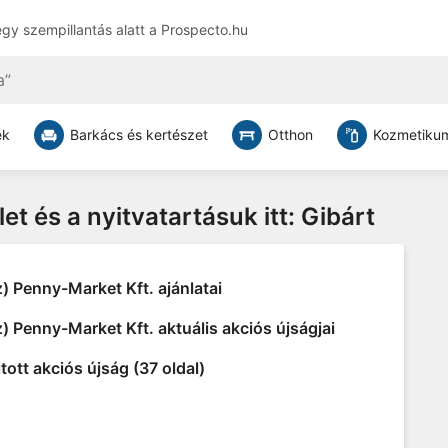
egy szempillantás alatt a
Prospecto.hu
ek
Barkács és kertészet
Otthon
Kozmetikum
let és a nyitvatartásuk itt: Gibárt
) Penny-Market Kft. ajánlatai
) Penny-Market Kft. aktuális akciós újságjai
tott akciós újság (37 oldal)