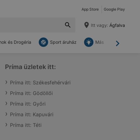
App Store
Google Play
Itt vagy:
Ágfalva
ok és Drogéria
Sport áruház
Más
Tovább
Príma üzletek itt:
Príma itt: Székesfehérvári
Príma itt: Gödöllői
Príma itt: Győri
Príma itt: Kapuvári
Príma itt: Téti