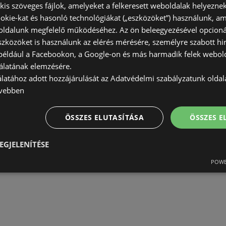
) kis szöveges fájlok, amelyeket a felkeresett weboldalak helyeznek
okie-kat és hasonló technológiákat („eszközöket”) használunk, a
ldalunk megfelelő működéséhez. Az ön beleegyezésével opcioná
szközöket is használunk az elérés mérésére, személyre szabott hi
(például a Facebookon, a Google-on és más harmadik felek webold
álatának elemzésére.
álatához adott hozzájárulását az Adatvédelmi szabályzatunk olda
vebben
ÖSSZES ELUTASÍTÁSA
ÖSSZES 
EGJELENÍTÉSE
POWE