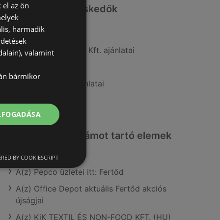
 el az ön
Hasonló kiskereskedők
melyek
lis, harmadik
A(z) ALDI ajánlatai
rdetések
A(z) Penny-Market Kft. ajánlatai
alain), valamint
A(z) CBA ajánlatai
lán bármikor
A(z) Müller HU ajánlatai
A(z) Spar ajánlatai
ELFOGADÁSA
Érdeklődésre számot tartó elemek
itt:
RED BY COOKIESCRIPT
A(z) Pepco üzletei itt: Fertőd
A(z) Office Depot aktuális Fertőd akciós
újságjai
A(z) KiK TEXTIL ÉS NON-FOOD KFT. (HU)