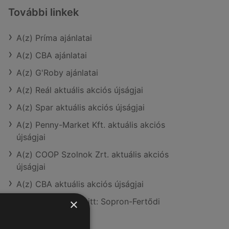
További linkek
A(z) Príma ajánlatai
A(z) CBA ajánlatai
A(z) G'Roby ajánlatai
A(z) Reál aktuális akciós újságjai
A(z) Spar aktuális akciós újságjai
A(z) Penny-Market Kft. aktuális akciós
újságjai
A(z) COOP Szolnok Zrt. aktuális akciós
újságjai
A(z) CBA aktuális akciós újságjai
A(z) Príma üzletei itt: Sopron-Fertődi
×