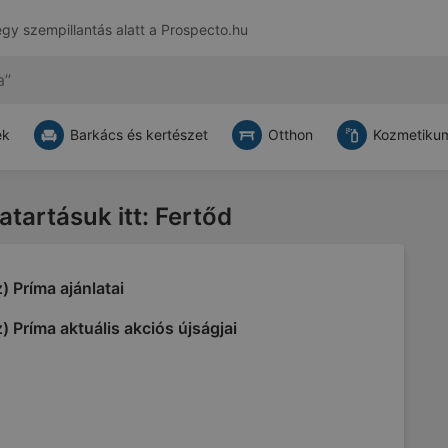
egy szempillantás alatt a
Prospecto.hu
ek
Barkács és kertészet
Otthon
Kozmetikum
vatartásuk itt: Fertőd
) Príma ajánlatai
) Príma aktuális akciós újságjai