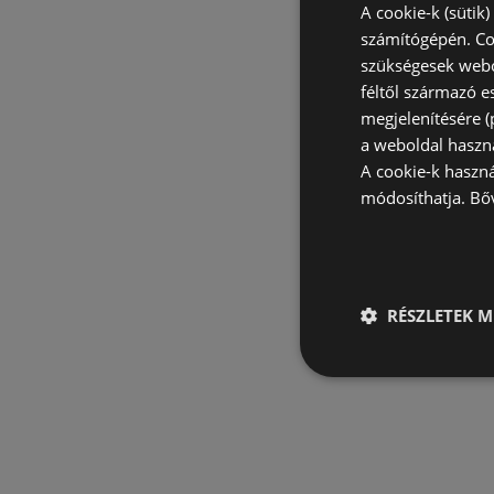
A cookie-k (sütik
számítógépén. Co
szükségesek webo
féltől származó e
megjelenítésére 
a weboldal haszn
A cookie-k haszn
módosíthatja.
Bő
RÉSZLETEK M