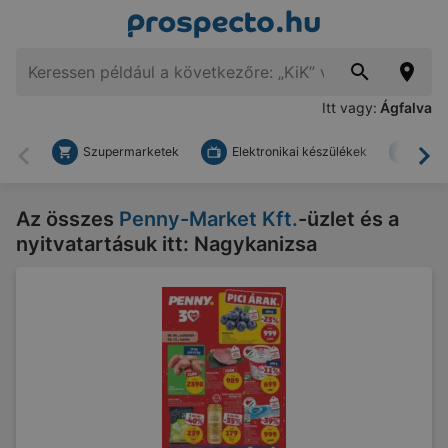
Itt vagy:
Ágfalva
Szupermarketek
Elektronikai készülékek
Bark
Vissza
To
Az összes
Penny-Market Kft.
-üzlet és a
nyitvatartásuk itt: Nagykanizsa