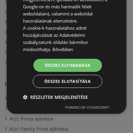
A(z) Privát max ajánlatai
Google-on és más harmadik felek
A(z) Chef Market aktuális akciós újságjai
weboldalain), valamint a weboldal
használatának elemzésére.
A(z) ÁRKLUB aktuális akciós újságjai
A cookie-k használatához adott
A(z) Spar aktuális akciós újságjai
hozzájárulását az Adatvédelmi
szabályzatunk oldalán bármikor
A(z) CBA aktuális akciós újságjai
módosíthatja.
Bővebben
A(z) Coop aktuális akciós újságjai
A(z) Penny-Market Kft. üzletei itt: Sopron-Fertődi
ÖSSZES ELFOGADÁSA
ÖSSZES ELUTASÍTÁSA
Hasonló kiskereskedők
RÉSZLETEK MEGJELENÍTÉSE
A(z) ALDI ajánlatai
POWERED BY COOKIESCRIPT
A(z) CBA ajánlatai
A(z) Príma ajánlatai
A(z) Family Frost ajánlatai