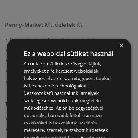
Penny-Market Kft. üzletek itt:
Penny-Market Kft. itt: Balatonalmádi
×
Penny-Market Kft. itt: Celldömölki
Ez a weboldal sütiket használ
Penny-Market Kft. itt: Csepregi
A cookie-k (sütik) kis szöveges fájlok,
amelyeket a felkeresett weboldalak
Penny-Market Kft. itt: Polgári
helyeznek el az ön számítógépén. Cookie-
Penny-Market Kft. itt: Salgótarjáni
kat és hasonló technológiákat
(„eszközöket”) használunk, amelyek
szükségesek weboldalunk megfelelő
További linkek
működéséhez. Az ön beleegyezésével
opcionális, harmadik féltől származó
A(z) Penny-Market Kft. ajánlatai
eszközöket is használunk az elérés
A(z) COOP Szolnok Zrt. ajánlatai
mérésére, személyre szabott hirdetések
megjelenítésére (például a Facebookon, a