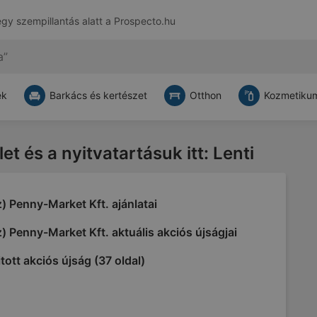
egy szempillantás alatt a
Prospecto.hu
ek
Barkács és kertészet
Otthon
Kozmetikum
let és a nyitvatartásuk itt: Lenti
) Penny-Market Kft. ajánlatai
) Penny-Market Kft. aktuális akciós újságjai
tott akciós újság (37 oldal)