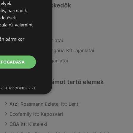
melyek
Hasonló kiskereskedők
lis, harmadik
rdetések
A(z) ALDI ajánlatai
alain), valamint
A(z) CBA ajánlatai
lán bármikor
A(z) Müller HU ajánlatai
A(z) Fressnapf-Hungária Kft. ajánlatai
A(z) FullDiszkont ajánlatai
ELFOGADÁSA
Érdeklődésre számot tartó elemek
itt:
RED BY COOKIESCRIPT
A(z) Rossmann üzletei itt: Lenti
Ecofamily itt: Kaposvári
CBA itt: Kisteleki