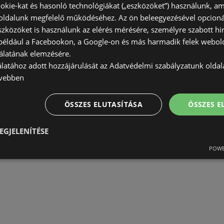
okie-kat és hasonló technológiákat („eszközöket”) használunk, a
ldalunk megfelelő működéséhez. Az ön beleegyezésével opcioná
szközöket is használunk az elérés mérésére, személyre szabott hi
(például a Facebookon, a Google-on és más harmadik felek webold
álatának elemzésére.
álatához adott hozzájárulását az Adatvédelmi szabályzatunk olda
vebben
ÖSSZES ELUTASÍTÁSA
ÖSSZES 
EGJELENÍTÉSE
POWE