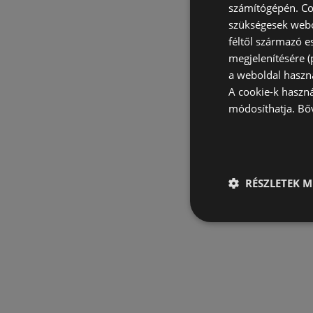
számítógépén. Co
szükségesek webo
féltől származó e
megjelenítésére 
a weboldal haszn
A cookie-k haszn
módosíthatja.
Bő
RÉSZLETEK M