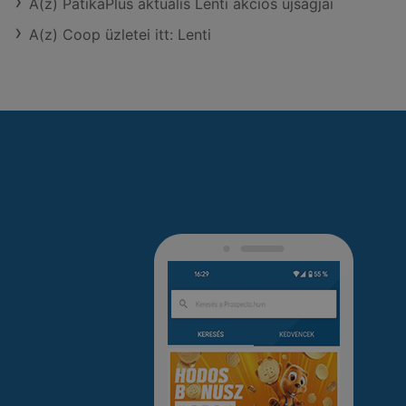
A(z) PatikaPlus aktuális Lenti akciós újságjai
A(z) Coop üzletei itt: Lenti