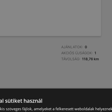
AJÁNLATOK:
0
AKCIÓS ÚJSÁGOK:
1
TÁVOLSÁG:
118,76 km
l sütiket használ
) kis szöveges fájlok, amelyeket a felkeresett weboldalak helyeznek