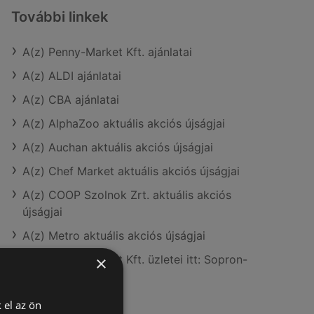
További linkek
A(z) Penny-Market Kft. ajánlatai
A(z) ALDI ajánlatai
A(z) CBA ajánlatai
A(z) AlphaZoo aktuális akciós újságjai
A(z) Auchan aktuális akciós újságjai
A(z) Chef Market aktuális akciós újságjai
A(z) COOP Szolnok Zrt. aktuális akciós
újságjai
A(z) Metro aktuális akciós újságjai
A(z) Penny-Market Kft. üzletei itt: Sopron-
×
Fertődi
 el az ön