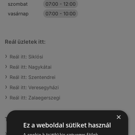
szombat
07:00
-
12:00
vasárnap
07:00
-
10:00
Reál üzletek itt:
Reál itt: Siklósi
Reál itt: Nagykátai
Reál itt: Szentendrei
Reál itt: Veresegyházi
Reál itt: Zalaegerszegi
×
További linkek
Ez a weboldal sütiket használ
A(z) Reál ajánlatai
A cookie-k (sütik) kis szöveges fájlok,