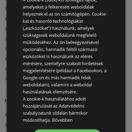
amelyeket a felkeresett weboldalak
A(z) AlphaZoo ajánlatai
helyeznek el az ön számítógépén. Cookie-
A(z) Ecofamily ajánlatai
kat és hasonló technológiákat
(„eszközöket”) használunk, amelyek
A(z) CBA aktuális akciós újságjai
szükségesek weboldalunk megfelelő
A(z) Family Frost aktuális akciós újságjai
működéséhez. Az ön beleegyezésével
opcionális, harmadik féltől származó
A(z) Spar aktuális akciós újságjai
eszközöket is használunk az elérés
A(z) AlphaZoo aktuális akciós újságjai
mérésére, személyre szabott hirdetések
A(z) Auchan aktuális akciós újságjai
megjelenítésére (például a Facebookon, a
Google-on és más harmadik felek
A(z) Reál üzletei itt: Sopron-Fertődi
weboldalain), valamint a weboldal
használatának elemzésére.
A cookie-k használatához adott
Hasonló kiskereskedők
hozzájárulását az Adatvédelmi
szabályzatunk oldalán bármikor
A(z) Auchan ajánlatai
módosíthatja.
Bővebben
A(z) Tesco ajánlatai