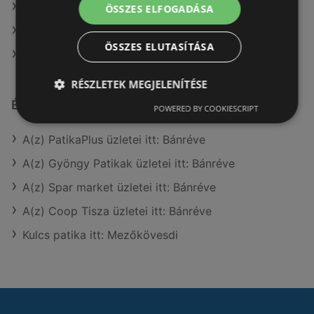
A(z) ALDI ajánlatai
ÖSSZES ELFOGADÁSA
A(z) Spar ajánlatai
ÖSSZES ELUTASÍTÁSA
A(z) G'Roby ajánlatai
RÉSZLETEK MEGJELENÍTÉSE
Érdeklődésre számot tartó elemek itt:
POWERED BY COOKIESCRIPT
A(z) PatikaPlus üzletei itt: Bánréve
A(z) Gyöngy Patikak üzletei itt: Bánréve
A(z) Spar market üzletei itt: Bánréve
A(z) Coop Tisza üzletei itt: Bánréve
Kulcs patika itt: Mezőkövesdi