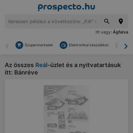
Itt vagy:
Ágfalva
Szupermarketek
Elektronikai készülékek
Bark
Vissza
To
Az összes
Reál
-üzlet és a nyitvatartásuk
itt: Bánréve