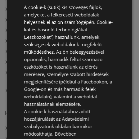
A cookie-k (sütik) kis szöveges fájlok,
A(z) FullDiszkont ajánlatai
amelyeket a felkeresett weboldalak
A(z) Aldi ajánlatai
helyeznek el az ön számítógépén. Cookie-
kat és hasonló technológiákat
A(z) Spar aktuális akciós újságjai
(„eszközöket”) használunk, amelyek
A(z) ÁRKLUB aktuális akciós újságjai
szükségesek weboldalunk megfelelő
működéséhez. Az ön beleegyezésével
A(z) Auchan aktuális akciós újságjai
opcionális, harmadik féltől származó
A(z) Ecofamily aktuális akciós újságjai
eszközöket is használunk az elérés
A(z) ALDI Magyarország Élelmiszer Bt. aktuális
mérésére, személyre szabott hirdetések
akciós újságjai
megjelenítésére (például a Facebookon, a
Google-on és más harmadik felek
A(z) Reál üzletei itt: Sopron-Fertődi
weboldalain), valamint a weboldal
használatának elemzésére.
A cookie-k használatához adott
Hasonló kiskereskedők
hozzájárulását az Adatvédelmi
szabályzatunk oldalán bármikor
A(z) CBA ajánlatai
módosíthatja.
Bővebben