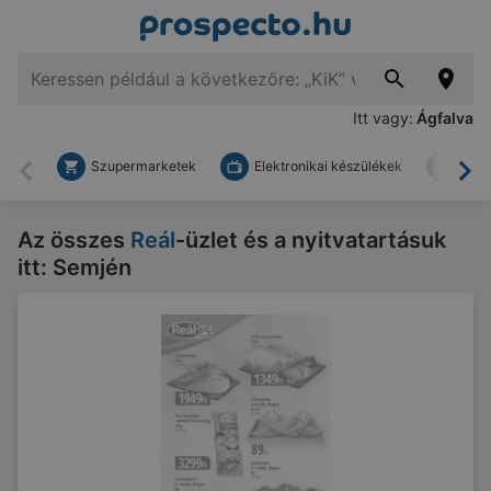
Itt vagy:
Ágfalva
Szupermarketek
Elektronikai készülékek
Bark
Vissza
To
Az összes
Reál
-üzlet és a nyitvatartásuk
itt: Semjén