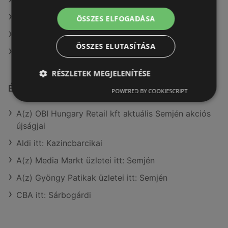
A(z) Príma ajánlatai
A(z) Privát ajánlatai
ÖSSZES ELFOGADÁSA
A(z) Spar ajánlatai
ÖSSZES ELUTASÍTÁSA
A(z) FullDiszkont ajánlatai
RÉSZLETEK MEGJELENÍTÉSE
Érdeklődésre számot tartó elemek itt:
POWERED BY COOKIESCRIPT
A(z) OBI Hungary Retail kft aktuális Semjén akciós
újságjai
Aldi itt: Kazincbarcikai
A(z) Media Markt üzletei itt: Semjén
A(z) Gyöngy Patikak üzletei itt: Semjén
CBA itt: Sárbogárdi