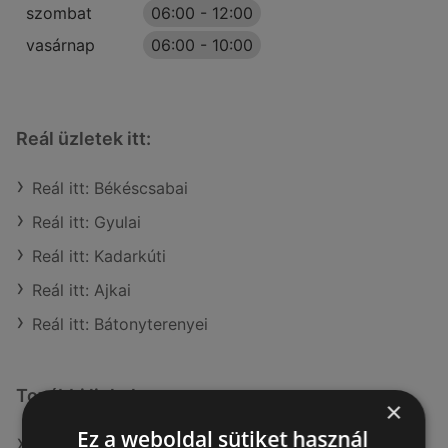
szombat
06:00
-
12:00
vasárnap
06:00
-
10:00
Reál üzletek itt:
Reál itt: Békéscsabai
Reál itt: Gyulai
Reál itt: Kadarkúti
Reál itt: Ajkai
Reál itt: Bátonyterenyei
További linkek
×
Ez a weboldal sütiket használ
A(z) Reál ajánlatai