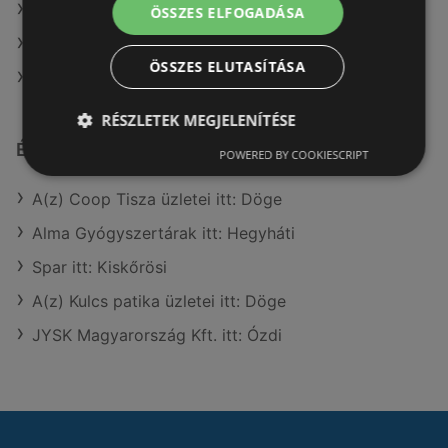
A(z) Privát max ajánlatai
ÖSSZES ELFOGADÁSA
A(z) Lidl ajánlatai
ÖSSZES ELUTASÍTÁSA
A(z) FullDiszkont ajánlatai
RÉSZLETEK MEGJELENÍTÉSE
Érdeklődésre számot tartó elemek itt:
POWERED BY COOKIESCRIPT
A(z) Coop Tisza üzletei itt: Döge
Alma Gyógyszertárak itt: Hegyháti
Spar itt: Kiskőrösi
A(z) Kulcs patika üzletei itt: Döge
JYSK Magyarország Kft. itt: Ózdi