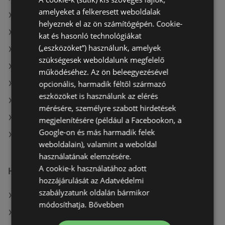
amelyeket a felkeresett weboldalak
A(z) ALDI ajánlatai
helyeznek el az ön számítógépén. Cookie-
A(z) Auchan ajánlatai
kat és hasonló technológiákat
(„eszközöket”) használunk, amelyek
A(z) ÁRKLUB aktuális akciós újságjai
szükségesek weboldalunk megfelelő
A(z) Metro aktuális akciós újságjai
működéséhez. Az ön beleegyezésével
opcionális, harmadik féltől származó
A(z) Family Frost aktuális akciós újságjai
eszközöket is használunk az elérés
A(z) AlphaZoo aktuális akciós újságjai
mérésére, személyre szabott hirdetések
A(z) Ecofamily aktuális akciós újságjai
megjelenítésére (például a Facebookon, a
Google-on és más harmadik felek
A(z) Reál üzletei itt: Sopron-Fertődi
weboldalain), valamint a weboldal
használatának elemzésére.
A cookie-k használatához adott
Hasonló kiskereskedők
hozzájárulását az Adatvédelmi
szabályzatunk oldalán bármikor
A(z) Privát ajánlatai
módosíthatja.
Bővebben
A(z) Müller HU ajánlatai