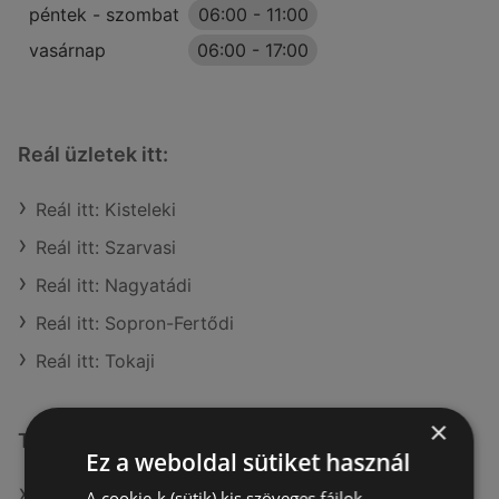
péntek - szombat
06:00
-
11:00
vasárnap
06:00
-
17:00
Reál üzletek itt:
Reál itt: Kisteleki
Reál itt: Szarvasi
Reál itt: Nagyatádi
Reál itt: Sopron-Fertődi
Reál itt: Tokaji
×
További linkek
Ez a weboldal sütiket használ
A(z) Reál ajánlatai
A cookie-k (sütik) kis szöveges fájlok,