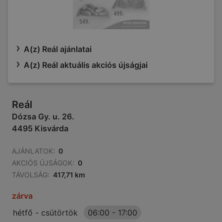
A(z) Reál ajánlatai
A(z) Reál aktuális akciós újságjai
Reál
Dózsa Gy. u. 26.
4495 Kisvárda
AJÁNLATOK:
0
AKCIÓS ÚJSÁGOK:
0
TÁVOLSÁG:
417,71 km
zárva
hétfő - csütörtök
06:00
-
17:00