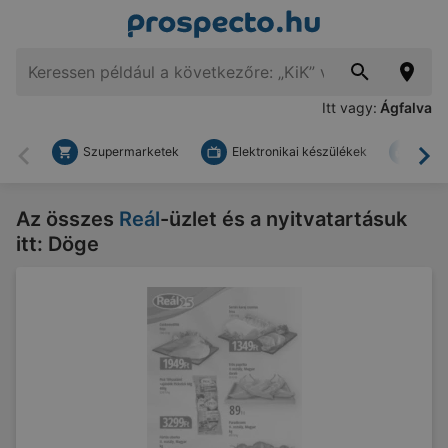
Itt vagy:
Ágfalva
Szupermarketek
Elektronikai készülékek
Bark
Vissza
To
Az összes
Reál
-üzlet és a nyitvatartásuk
itt: Döge