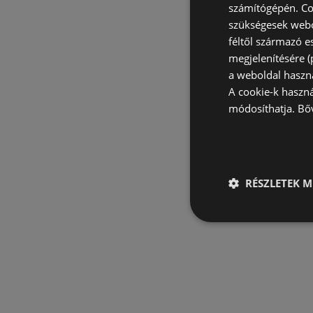
számítógépén. Co
szükségesek webo
féltől származó e
megjelenítésére 
a weboldal haszn
A cookie-k haszn
módosíthatja.
Bő
RÉSZLETEK M