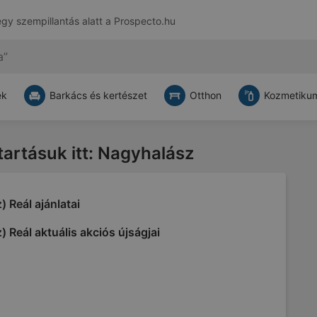
egy szempillantás alatt a
Prospecto.hu
ek
Barkács és kertészet
Otthon
Kozmetikum
atartásuk itt: Nagyhalász
) Reál ajánlatai
) Reál aktuális akciós újságjai