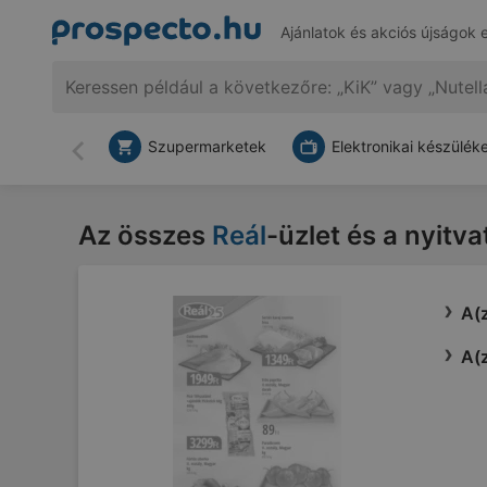
Ajánlatok és akciós újságok 
Szupermarketek
Elektronikai készülék
Vissza
Az összes
Reál
-üzlet és a nyitv
A(z
A(z