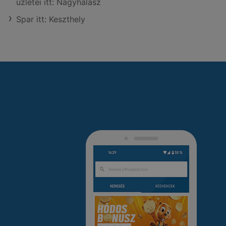
üzletei itt: Nagyhalász
Spar itt: Keszthely