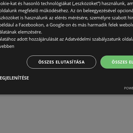
okie-kat és hasonló technológiákat („eszközöket”) használunk, a
ldalunk megfelelő működéséhez. Az ön beleegyezésével opcioná
szközöket is használunk az elérés mérésére, személyre szabott hi
(például a Facebookon, a Google-on és más harmadik felek webold
álatának elemzésére.
álatához adott hozzájárulását az Adatvédelmi szabályzatunk olda
vebben
ÖSSZES ELUTASÍTÁSA
ÖSSZES 
EGJELENÍTÉSE
POWE