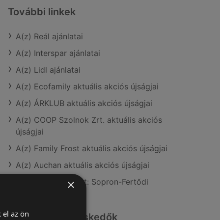
További linkek
A(z) Reál ajánlatai
A(z) Interspar ajánlatai
A(z) Lidl ajánlatai
A(z) Ecofamily aktuális akciós újságjai
A(z) ÁRKLUB aktuális akciós újságjai
A(z) COOP Szolnok Zrt. aktuális akciós
újságjai
A(z) Family Frost aktuális akciós újságjai
A(z) Auchan aktuális akciós újságjai
A(z) Reál üzletei itt: Sopron-Fertődi
×
 el az ön
Hasonló kiskereskedők