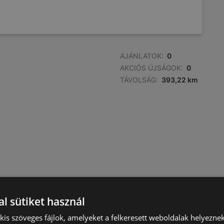
AJÁNLATOK:
0
AKCIÓS ÚJSÁGOK:
0
TÁVOLSÁG:
393,22 km
l sütiket használ
) kis szöveges fájlok, amelyeket a felkeresett weboldalak helyeznek