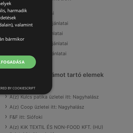
melyek
lis, harmadik
A(z) Metro ajánlatai
rdetések
A(z) Family Frost ajánlatai
alain), valamint
A(z) Müller HU ajánlatai
lán bármikor
A(z) FullDiszkont ajánlatai
A(z) Coop Tisza ajánlatai
ELFOGADÁSA
Érdeklődésre számot tartó elemek
itt:
RED BY COOKIESCRIPT
A(z) Kulcs patika üzletei itt: Nagyhalász
A(z) Coop üzletei itt: Nagyhalász
F&F itt: Siófoki
A(z) KiK TEXTIL ÉS NON-FOOD KFT. (HU)