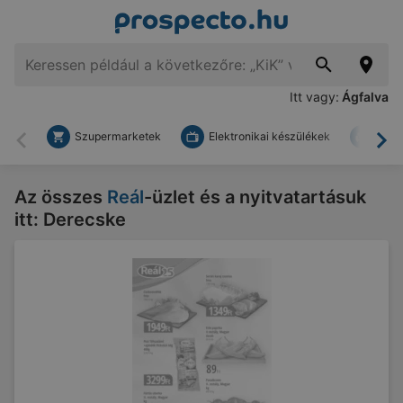
Itt vagy:
Ágfalva
Szupermarketek
Elektronikai készülékek
Bark
Vissza
To
Az összes
Reál
-üzlet és a nyitvatartásuk
itt: Derecske