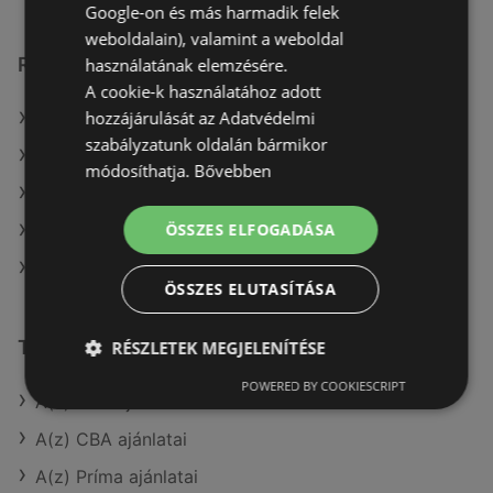
Google-on és más harmadik felek
weboldalain), valamint a weboldal
Reál üzletek itt:
használatának elemzésére.
A cookie-k használatához adott
hozzájárulását az Adatvédelmi
Reál itt: Hódmezővásárhelyi
szabályzatunk oldalán bármikor
Reál itt: Szeghalmi
módosíthatja.
Bővebben
Reál itt: Mohácsi
ÖSSZES ELFOGADÁSA
Reál itt: Tatabányai
Reál itt: Zirci
ÖSSZES ELUTASÍTÁSA
További linkek
RÉSZLETEK MEGJELENÍTÉSE
POWERED BY COOKIESCRIPT
A(z) Reál ajánlatai
A(z) CBA ajánlatai
A(z) Príma ajánlatai