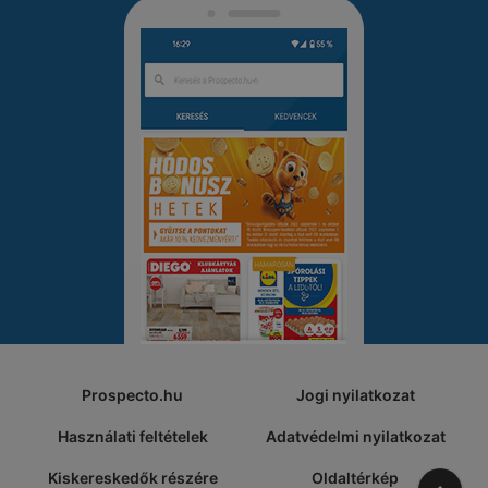
Prospecto.hu
Jogi nyilatkozat
Használati feltételek
Adatvédelmi nyilatkozat
Kiskereskedők részére
Oldaltérkép
A tete