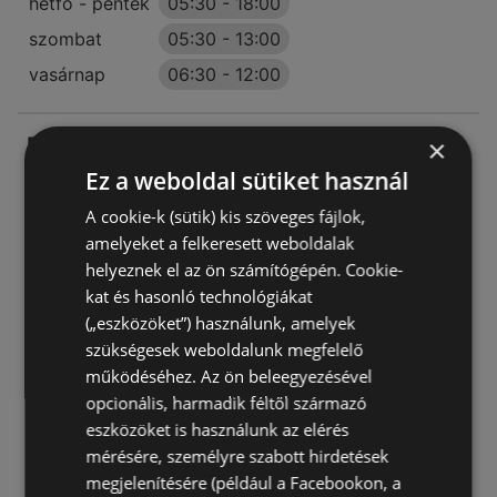
hétfő - péntek
05:30
-
18:00
szombat
05:30
-
13:00
vasárnap
06:30
-
12:00
Reál
×
Köztársaság út 134. 132, 4130
Ez a weboldal sütiket használ
4130 Derecske
A cookie-k (sütik) kis szöveges fájlok,
amelyeket a felkeresett weboldalak
AJÁNLATOK:
0
helyeznek el az ön számítógépén. Cookie-
AKCIÓS ÚJSÁGOK:
0
kat és hasonló technológiákat
TÁVOLSÁG:
380,78 km
(„eszközöket”) használunk, amelyek
szükségesek weboldalunk megfelelő
Most nyitva
működéséhez. Az ön beleegyezésével
hétfő - péntek
06:00
-
19:30
opcionális, harmadik féltől származó
szombat
06:30
-
13:00
eszközöket is használunk az elérés
mérésére, személyre szabott hirdetések
vasárnap
07:00
-
12:00
megjelenítésére (például a Facebookon, a