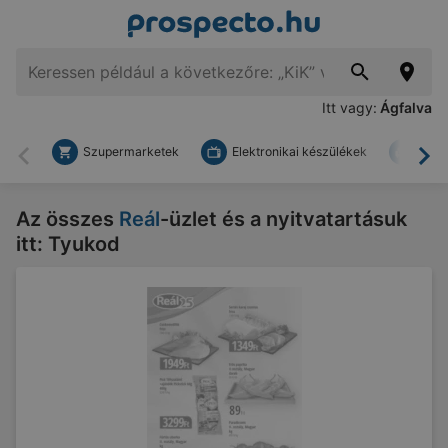
Itt vagy:
Ágfalva
Szupermarketek
Elektronikai készülékek
Bark
Vissza
To
Az összes
Reál
-üzlet és a nyitvatartásuk
itt: Tyukod