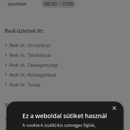
szombat
06:00
-
17:00
Reál üzletek itt:
Reál itt: Oroszlányi
Reál itt: Tatabányai
Reál itt: Zalaegerszegi
Reál itt: Nyíregyházai
Reál itt: Tokaji
További linkek
×
Ez a weboldal sütiket használ
A(z) Reál ajánlatai
A cookie-k (sütik) kis szöveges fájlok,
A(z) ALDI ajánlatai