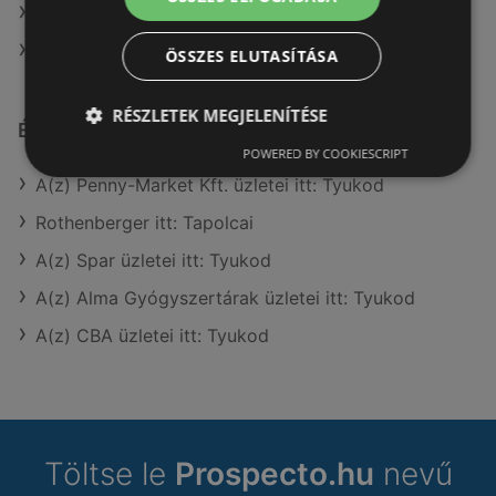
A(z) Lidl ajánlatai
A(z) G'Roby ajánlatai
ÖSSZES ELUTASÍTÁSA
RÉSZLETEK MEGJELENÍTÉSE
Érdeklődésre számot tartó elemek itt:
POWERED BY COOKIESCRIPT
A(z) Penny-Market Kft. üzletei itt: Tyukod
Rothenberger itt: Tapolcai
A(z) Spar üzletei itt: Tyukod
A(z) Alma Gyógyszertárak üzletei itt: Tyukod
A(z) CBA üzletei itt: Tyukod
Töltse le
Prospecto.hu
nevű