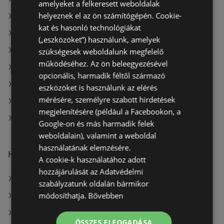
amelyeket a felkeresett weboldalak
helyeznek el az ön számítógépén. Cookie-
A(z) Privát max ajánlatai
kat és hasonló technológiákat
A(z) Tesco aktuális akciós újságjai
(„eszközöket”) használunk, amelyek
A(z) Penny-Market Kft. aktuális akciós újságjai
szükségesek weboldalunk megfelelő
működéséhez. Az ön beleegyezésével
A(z) Spar aktuális akciós újságjai
opcionális, harmadik féltől származó
A(z) Chef Market aktuális akciós újságjai
eszközöket is használunk az elérés
mérésére, személyre szabott hirdetések
A(z) ÁRKLUB aktuális akciós újságjai
megjelenítésére (például a Facebookon, a
A(z) Reál üzletei itt: Sopron-Fertődi
Google-on és más harmadik felek
weboldalain), valamint a weboldal
használatának elemzésére.
Hasonló kiskereskedők
A cookie-k használatához adott
hozzájárulását az Adatvédelmi
A(z) Penny-Market Kft. ajánlatai
szabályzatunk oldalán bármikor
módosíthatja.
Bővebben
A(z) CBA ajánlatai
A(z) Príma ajánlatai
ÖSSZES ELFOGADÁSA