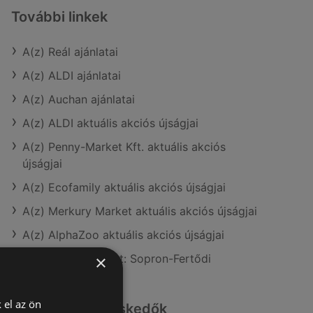
További linkek
A(z) Reál ajánlatai
A(z) ALDI ajánlatai
A(z) Auchan ajánlatai
A(z) ALDI aktuális akciós újságjai
A(z) Penny-Market Kft. aktuális akciós
újságjai
A(z) Ecofamily aktuális akciós újságjai
A(z) Merkury Market aktuális akciós újságjai
A(z) AlphaZoo aktuális akciós újságjai
A(z) Reál üzletei itt: Sopron-Fertődi
×
 el az ön
Hasonló kiskereskedők