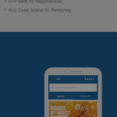
OTP Bank itt: Nagykanizsai
A(z) Coop üzletei itt: Pereszteg