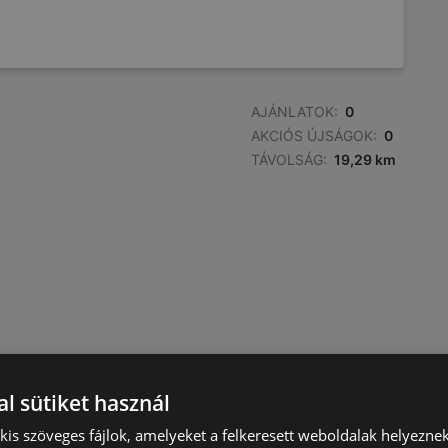
AJÁNLATOK:
0
AKCIÓS ÚJSÁGOK:
0
TÁVOLSÁG:
19,29 km
l sütiket használ
) kis szöveges fájlok, amelyeket a felkeresett weboldalak helyeznek