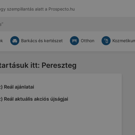
egy szempillantás alatt a
Prospecto.hu
ek
Barkács és kertészet
Otthon
Kozmetikum
tartásuk itt: Pereszteg
) Reál ajánlatai
) Reál aktuális akciós újságjai