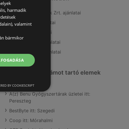
melyek
lis, harmadik
A(z) COOP Szolnok Zrt. ajánlatai
rdetések
A(z) Auchan ajánlatai
alain), valamint
A(z) Príma ajánlatai
lán bármikor
A(z) AlphaZoo ajánlatai
A(z) Ecofamily ajánlatai
ELFOGADÁSA
Érdeklődésre számot tartó elemek
itt:
RED BY COOKIESCRIPT
A(z) Benu Gyógyszertárak üzletei itt:
Pereszteg
BestByte itt: Szegedi
Coop itt: Mórahalmi