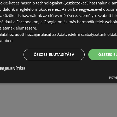
okie-kat és hasonló technológiákat („eszközöket”) használunk, a
ldalunk megfelelő működéséhez. Az ön beleegyezésével opcioná
szközöket is használunk az elérés mérésére, személyre szabott hi
(például a Facebookon, a Google-on és más harmadik felek webold
álatának elemzésére.
álatához adott hozzájárulását az Adatvédelmi szabályzatunk olda
vebben
ÖSSZES ELUTASÍTÁSA
ÖSSZES 
EGJELENÍTÉSE
POWE