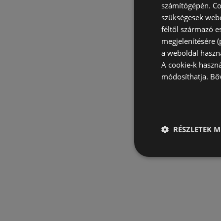
számítógépén. Co
szükségesek webo
féltől származó e
megjelenítésére 
a weboldal haszn
A cookie-k haszn
módosíthatja.
Bő
RÉSZLETEK M