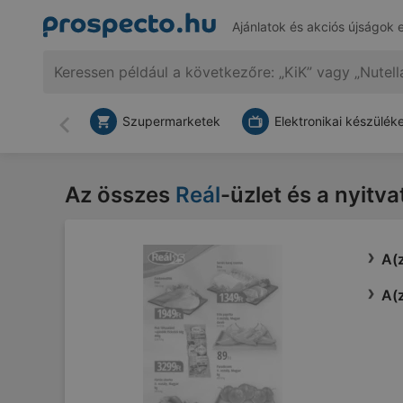
Ajánlatok és akciós újságok 
Szupermarketek
Elektronikai készülék
Vissza
Az összes
Reál
-üzlet és a nyitva
A(z
A(z