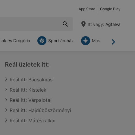
App Store
Google Play
Itt vagy:
Ágfalva
ok és Drogéria
Sport áruház
Más
Tovább
Reál üzletek itt:
Reál itt: Bácsalmási
Reál itt: Kisteleki
Reál itt: Várpalotai
Reál itt: Hajdúböszörményi
Reál itt: Mátészalkai