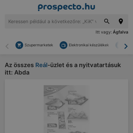
Itt vagy:
Ágfalva
Szupermarketek
Elektronikai készülékek
Bark
Vissza
To
Az összes
Reál
-üzlet és a nyitvatartásuk
itt: Abda