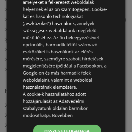
amelyeket a felkeresett weboldalak
helyeznek el az ön számítógépén. Cookie-
A(z) Lidl ajánlatai
kat és hasonló technológiákat
A(z) Fressnapf-Hungária Kft. aktuális akciós újságjai
(„eszközöket”) használunk, amelyek
A(z) Family Frost aktuális akciós újságjai
szükségesek weboldalunk megfelelő
működéséhez. Az ön beleegyezésével
A(z) Tesco aktuális akciós újságjai
opcionális, harmadik féltől származó
A(z) Merkury Market aktuális akciós újságjai
eszközöket is használunk az elérés
mérésére, személyre szabott hirdetések
A(z) Privát aktuális akciós újságjai
megjelenítésére (például a Facebookon, a
A(z) Reál üzletei itt: Sopron-Fertődi
Google-on és más harmadik felek
weboldalain), valamint a weboldal
használatának elemzésére.
Hasonló kiskereskedők
A cookie-k használatához adott
hozzájárulását az Adatvédelmi
A(z) COOP Szolnok Zrt. ajánlatai
szabályzatunk oldalán bármikor
módosíthatja.
Bővebben
A(z) ALDI ajánlatai
A(z) Family Frost ajánlatai
ÖSSZES ELFOGADÁSA