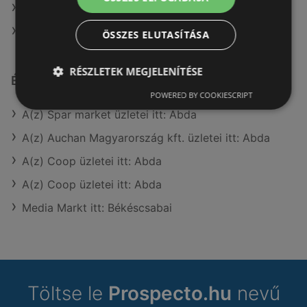
A(z) Interspar ajánlatai
A(z) Privát max ajánlatai
ÖSSZES ELUTASÍTÁSA
RÉSZLETEK MEGJELENÍTÉSE
Érdeklődésre számot tartó elemek itt:
POWERED BY COOKIESCRIPT
A(z) Spar market üzletei itt: Abda
A(z) Auchan Magyarország kft. üzletei itt: Abda
A(z) Coop üzletei itt: Abda
A(z) Coop üzletei itt: Abda
Media Markt itt: Békéscsabai
Töltse le
Prospecto.hu
nevű