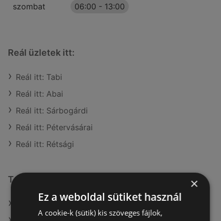
szombat
06:00
-
13:00
Reál üzletek itt:
Reál itt: Tabi
Reál itt: Abai
Reál itt: Sárbogárdi
Reál itt: Pétervásárai
Reál itt: Rétsági
További linkek
×
Ez a weboldal sütiket használ
A(z) Reál ajánlatai
A cookie-k (sütik) kis szöveges fájlok,
A(z) Spar ajánlatai