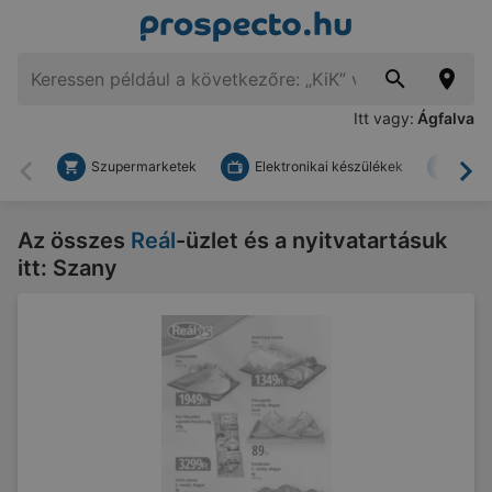
Itt vagy:
Ágfalva
Szupermarketek
Elektronikai készülékek
Bark
Vissza
To
Az összes
Reál
-üzlet és a nyitvatartásuk
itt: Szany