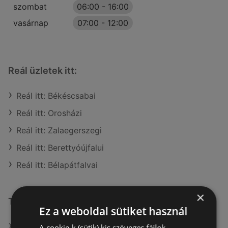
szombat
06:00
-
16:00
vasárnap
07:00
-
12:00
Reál üzletek itt:
Reál itt: Békéscsabai
Reál itt: Orosházi
Reál itt: Zalaegerszegi
Reál itt: Berettyóújfalui
Reál itt: Bélapátfalvai
×
További linkek
Ez a weboldal sütiket használ
A(z) Reál ajánlatai
A cookie-k (sütik) kis szöveges fájlok,