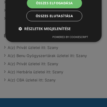
A(z) Spar ajánlatai
ÖSSZES ELFOGADÁSA
A(z) AlphaZoo ajánlatai
ÖSSZES ELUTASÍTÁSA
A(z) Lidl ajánlatai
RÉSZLETEK MEGJELENÍTÉSE
Érdeklődésre számot tartó elemek itt:
POWERED BY COOKIESCRIPT
A(z) Privát üzletei itt: Szany
A(z) Benu Gyógyszertárak üzletei itt: Szany
A(z) Privát üzletei itt: Szany
A(z) Herbária üzletei itt: Szany
A(z) CBA üzletei itt: Szany