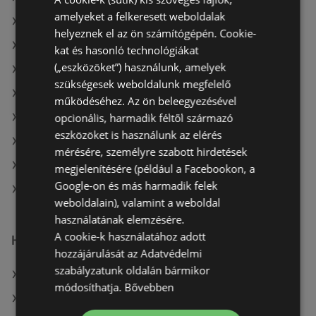
amelyeket a felkeresett weboldalak
A(z) Tesco ajánlatai
helyeznek el az ön számítógépén. Cookie-
A(z) Ecofamily ajánlatai
kat és hasonló technológiákat
(„eszközöket”) használunk, amelyek
A(z) CBA aktuális akciós újságjai
szükségesek weboldalunk megfelelő
A(z) Privát aktuális akciós újságjai
működéséhez. Az ön beleegyezésével
opcionális, harmadik féltől származó
A(z) Coop aktuális akciós újságjai
eszközöket is használunk az elérés
A(z) Tesco aktuális akciós újságjai
mérésére, személyre szabott hirdetések
A(z) Spar aktuális akciós újságjai
megjelenítésére (például a Facebookon, a
Google-on és más harmadik felek
A(z) Reál üzletei itt: Sopron-Fertődi
weboldalain), valamint a weboldal
használatának elemzésére.
A cookie-k használatához adott
Hasonló kiskereskedők
hozzájárulását az Adatvédelmi
szabályzatunk oldalán bármikor
A(z) COOP Szolnok Zrt. ajánlatai
módosíthatja.
Bővebben
A(z) Tesco ajánlatai