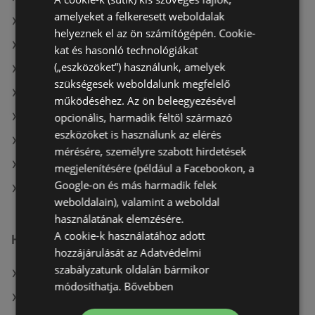
amelyeket a felkeresett weboldalak
A(z) Müller HU ajánlatai
helyeznek el az ön számítógépén. Cookie-
A(z) Ecofamily ajánlatai
kat és hasonló technológiákat
(„eszközöket”) használunk, amelyek
A(z) COOP Szolnok Zrt. aktuális akciós újságjai
szükségesek weboldalunk megfelelő
A(z) Auchan aktuális akciós újságjai
működéséhez. Az ön beleegyezésével
opcionális, harmadik féltől származó
A(z) Müller HU aktuális akciós újságjai
eszközöket is használunk az elérés
A(z) Spar aktuális akciós újságjai
mérésére, személyre szabott hirdetések
A(z) Ecofamily aktuális akciós újságjai
megjelenítésére (például a Facebookon, a
Google-on és más harmadik felek
A(z) Reál üzletei itt: Sopron-Fertődi
weboldalain), valamint a weboldal
használatának elemzésére.
A cookie-k használatához adott
Hasonló kiskereskedők
hozzájárulását az Adatvédelmi
szabályzatunk oldalán bármikor
A(z) Metro ajánlatai
módosíthatja.
Bővebben
A(z) Privát ajánlatai