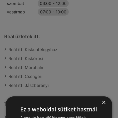
szombat
06:00
-
12:00
vasárnap
07:00
-
10:00
Reál üzletek itt:
Reál itt: Kiskunfélegyházi
Reál itt: Kiskőrösi
Reál itt: Mórahalmi
Reál itt: Csengeri
Reál itt: Jászberényi
×
További linkek
Ez a weboldal sütiket használ
A(z) Reál ajánlatai
A cookie-k (sütik) kis szöveges fájlok,