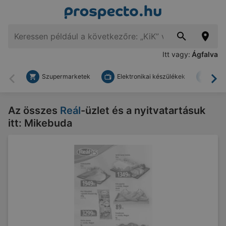
Itt vagy:
Ágfalva
Szupermarketek
Elektronikai készülékek
Bark
Vissza
To
Az összes
Reál
-üzlet és a nyitvatartásuk
itt: Mikebuda