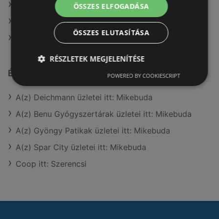
A(z) Family Frost ajánlatai
ÖSSZES ELFOGADÁSA
A(z) AlphaZoo ajánlatai
ÖSSZES ELUTASÍTÁSA
A(z) Coop Tisza ajánlatai
RÉSZLETEK MEGJELENÍTÉSE
Érdeklődésre számot tartó elemek itt:
POWERED BY COOKIESCRIPT
A(z) Deichmann üzletei itt: Mikebuda
A(z) Benu Gyógyszertárak üzletei itt: Mikebuda
A(z) Gyöngy Patikak üzletei itt: Mikebuda
A(z) Spar City üzletei itt: Mikebuda
Coop itt: Szerencsi