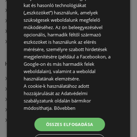
A(z) AlphaZoo aktuális akciós újságjai
kat és hasonló technológiákat
A(z) Coop aktuális akciós újságjai
(„eszközöket”) használunk, amelyek
szükségesek weboldalunk megfelelő
A(z) Ecofamily aktuális akciós újságjai
működéséhez. Az ön beleegyezésével
A(z) Merkury Market aktuális akciós újságjai
opcionális, harmadik féltől származó
eszközöket is használunk az elérés
A(z) Reál üzletei itt: Sopron-Fertődi
mérésére, személyre szabott hirdetések
megjelenítésére (például a Facebookon, a
Hasonló kiskereskedők
Google-on és más harmadik felek
weboldalain), valamint a weboldal
használatának elemzésére.
A(z) Penny-Market Kft. ajánlatai
A cookie-k használatához adott
A(z) Fressnapf-Hungária Kft. ajánlatai
hozzájárulását az Adatvédelmi
A(z) Coop ajánlatai
szabályzatunk oldalán bármikor
módosíthatja.
Bővebben
A(z) Ecofamily ajánlatai
A(z) FullDiszkont ajánlatai
ÖSSZES ELFOGADÁSA