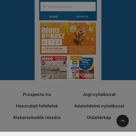
Prospecto.hu
Jogi nyilatkozat
Használati feltételek
Adatvédelmi nyilatkozat
Kiskereskedők részére
Oldaltérkép
A tete