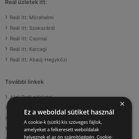
Reál üzletek itt:
Reál itt: Mórahalmi
Reál itt: Szekszárdi
Reál itt: Csornai
Reál itt: Karcagi
Reál itt: Abaúj-Hegyközi
További linkek
A(z) Reál ajánlatai
×
A(z) Metro ajánlatai
Ez a weboldal sütiket használ
A(z) Ecofamily ajánlatai
A cookie-k (sütik) kis szöveges fájlok,
A(z) Spar aktuális akciós újságjai
amelyeket a felkeresett weboldalak
helyeznek el az ön számítógépén. Cookie-