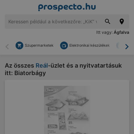
Itt vagy:
Ágfalva
Szupermarketek
Elektronikai készülékek
Bark
Vissza
To
Az összes
Reál
-üzlet és a nyitvatartásuk
itt: Biatorbágy