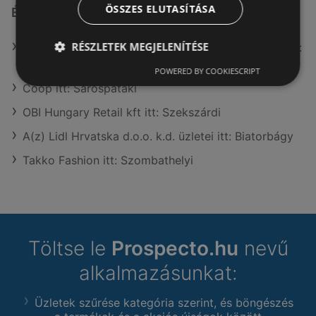
ÖSSZES ELUTASÍTÁSA
Érdeklődésre számot tartó elemek itt:
RÉSZLETEK MEGJELENÍTÉSE
A(z) KiK TEXTIL ÉS NON-FOOD KFT. (HU) üzletei itt:
Biatorbágy
POWERED BY COOKIESCRIPT
Coop itt: Sárospataki
OBI Hungary Retail kft itt: Szekszárdi
A(z) Lidl Hrvatska d.o.o. k.d. üzletei itt: Biatorbágy
Takko Fashion itt: Szombathelyi
Töltse le
Prospecto.hu
nevű
alkalmazásunkat:
Üzletek szűrése kategória szerint, és böngészés