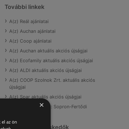
További linkek
A(z) Reál ajánlatai
A(z) Auchan ajánlatai
A(z) Coop ajánlatai
A(z) Auchan aktuális akciós újságjai
A(z) Ecofamily aktuális akciós újságjai
A(z) ALDI aktuális akciós újságjai
A(z) COOP Szolnok Zrt. aktuális akciós
újságjai
A(z) Spar aktuális akciós újságjai
×
A(z) Reál üzletei itt: Sopron-Fertődi
 el az ön
Hasonló kiskereskedők
melyek