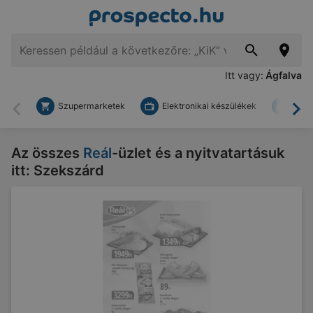
Itt vagy:
Ágfalva
Szupermarketek
Elektronikai készülékek
Bark
Vissza
To
Az összes
Reál
-üzlet és a nyitvatartásuk
itt: Szekszárd