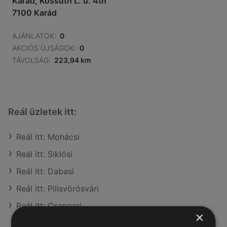
Karád, Kossuth L. u. 4th
7100 Karád
AJÁNLATOK:
0
AKCIÓS ÚJSÁGOK:
0
TÁVOLSÁG:
223,94 km
Reál üzletek itt:
Reál itt: Mohácsi
Reál itt: Siklósi
Reál itt: Dabasi
Reál itt: Pilisvörösvári
Reál itt: Csengeri
×