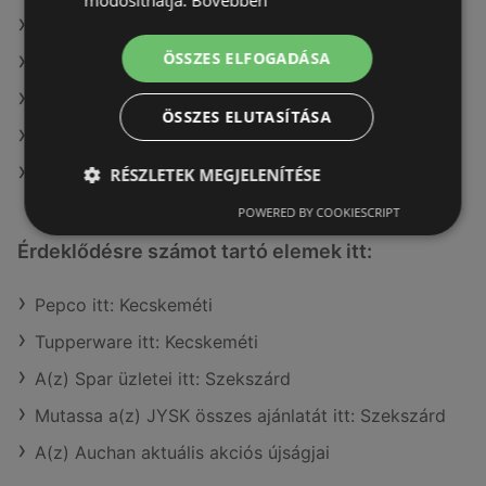
módosíthatja.
Bővebben
A(z) COOP Szolnok Zrt. ajánlatai
ÖSSZES ELFOGADÁSA
A(z) Fressnapf-Hungária Kft. ajánlatai
A(z) Ecofamily ajánlatai
ÖSSZES ELUTASÍTÁSA
A(z) Interspar ajánlatai
A(z) Lidl ajánlatai
RÉSZLETEK MEGJELENÍTÉSE
POWERED BY COOKIESCRIPT
Érdeklődésre számot tartó elemek itt:
Pepco itt: Kecskeméti
Tupperware itt: Kecskeméti
A(z) Spar üzletei itt: Szekszárd
Mutassa a(z) JYSK összes ajánlatát itt: Szekszárd
A(z) Auchan aktuális akciós újságjai