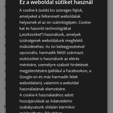
Ez a weboldal sütiket használ
További linkek
A cookie-k (sütik) kis szöveges fájlok,
amelyeket a felkeresett weboldalak
A(z) Reál ajánlatai
helyeznek el az ön számítógépén. Cookie-
kat és hasonló technológiákat
A(z) CBA ajánlatai
(„eszközöket”) használunk, amelyek
A(z) Privát max ajánlatai
szükségesek weboldalunk megfelelő
A(z) Príma aktuális akciós újságjai
működéséhez. Az ön beleegyezésével
opcionális, harmadik féltől származó
A(z) Family Frost aktuális akciós újságjai
eszközöket is használunk az elérés
A(z) Chef Market aktuális akciós újságjai
mérésére, személyre szabott hirdetések
megjelenítésére (például a Facebookon, a
A(z) Aldi aktuális akciós újságjai
Google-on és más harmadik felek
A(z) Coop aktuális akciós újságjai
weboldalain), valamint a weboldal
A(z) Reál üzletei itt: Sopron-Fertődi
használatának elemzésére.
A cookie-k használatához adott
hozzájárulását az Adatvédelmi
Hasonló kiskereskedők
szabályzatunk oldalán bármikor