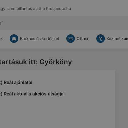
egy szempillantás alatt a
Prospecto.hu
ek
Barkács és kertészet
Otthon
Kozmetikum
atartásuk itt: Györköny
) Reál ajánlatai
) Reál aktuális akciós újságjai