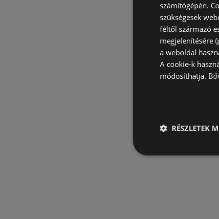
számítógépén. Co
szükségesek webo
féltől származó e
megjelenítésére 
a weboldal haszn
A cookie-k haszn
módosíthatja.
Bő
RÉSZLETEK M