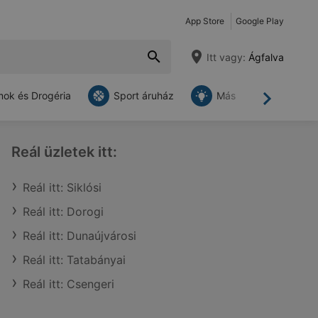
App Store
Google Play
Itt vagy:
Ágfalva
ok és Drogéria
Sport áruház
Más
Tovább
Reál üzletek itt:
Reál itt: Siklósi
Reál itt: Dorogi
Reál itt: Dunaújvárosi
Reál itt: Tatabányai
Reál itt: Csengeri