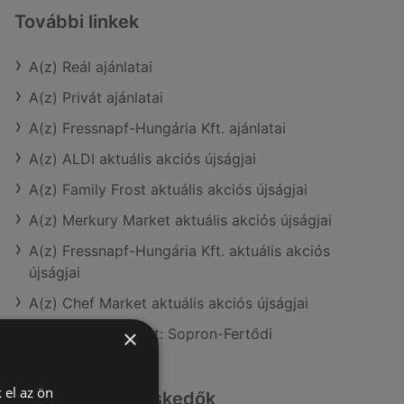
További linkek
A(z) Reál ajánlatai
A(z) Privát ajánlatai
A(z) Fressnapf-Hungária Kft. ajánlatai
A(z) ALDI aktuális akciós újságjai
A(z) Family Frost aktuális akciós újságjai
A(z) Merkury Market aktuális akciós újságjai
A(z) Fressnapf-Hungária Kft. aktuális akciós
újságjai
A(z) Chef Market aktuális akciós újságjai
A(z) Reál üzletei itt: Sopron-Fertődi
×
 el az ön
Hasonló kiskereskedők