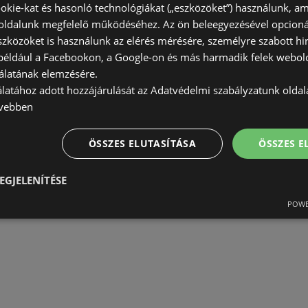
okie-kat és hasonló technológiákat („eszközöket”) használunk, a
ldalunk megfelelő működéséhez. Az ön beleegyezésével opcioná
szközöket is használunk az elérés mérésére, személyre szabott hi
(például a Facebookon, a Google-on és más harmadik felek webold
álatának elemzésére.
álatához adott hozzájárulását az Adatvédelmi szabályzatunk olda
vebben
ÖSSZES ELUTASÍTÁSA
ÖSSZES 
EGJELENÍTÉSE
POWE