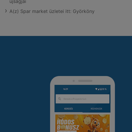
újságjai
A(z) Spar market üzletei itt: Györköny