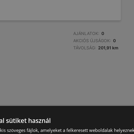
AJÁNLATOK:
0
AKCIÓS ÚJSÁGOK:
0
TÁVOLSÁG:
201,91 km
l sütiket használ
) kis szöveges fájlok, amelyeket a felkeresett weboldalak helyeznek