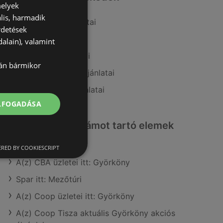
melyek
lis, harmadik
A(z) Auchan ajánlatai
rdetések
A(z) CBA ajánlatai
alain), valamint
A(z) Privát ajánlatai
lán bármikor
A(z) Family Frost ajánlatai
A(z) AlphaZoo ajánlatai
ELFOGADÁSA
Érdeklődésre számot tartó elemek
itt:
RED BY COOKIESCRIPT
A(z) CBA üzletei itt: Györköny
Spar itt: Mezőtúri
A(z) Coop üzletei itt: Györköny
A(z) Coop Tisza aktuális Györköny akciós