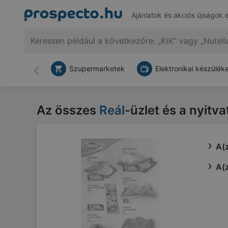
Ajánlatok és akciós újságok 
Szupermarketek
Elektronikai készülék
Vissza
Az összes
Reál
-üzlet és a nyitv
A(z
A(z