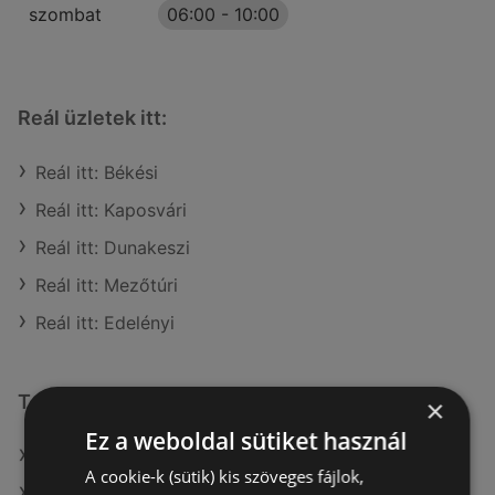
szombat
06:00
-
10:00
Reál üzletek itt:
Reál itt: Békési
Reál itt: Kaposvári
Reál itt: Dunakeszi
Reál itt: Mezőtúri
Reál itt: Edelényi
További linkek
×
Ez a weboldal sütiket használ
A(z) Reál ajánlatai
A cookie-k (sütik) kis szöveges fájlok,
A(z) COOP Szolnok Zrt. ajánlatai