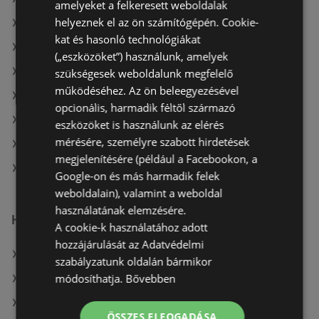
amelyeket a felkeresett weboldalak
helyeznek el az ön számítógépén. Cookie-
A(z) Lidl ajánlatai
kat és hasonló technológiákat
A(z) CBA aktuális akciós újságjai
(„eszközöket”) használunk, amelyek
A(z) Penny-Market Kft. aktuális akciós újságjai
szükségesek weboldalunk megfelelő
működéséhez. Az ön beleegyezésével
A(z) Príma aktuális akciós újságjai
opcionális, harmadik féltől származó
A(z) ÁRKLUB aktuális akciós újságjai
eszközöket is használunk az elérés
mérésére, személyre szabott hirdetések
A(z) Chef Market aktuális akciós újságjai
megjelenítésére (például a Facebookon, a
A(z) Reál üzletei itt: Sopron-Fertődi
Google-on és más harmadik felek
weboldalain), valamint a weboldal
használatának elemzésére.
Hasonló kiskereskedők
A cookie-k használatához adott
hozzájárulását az Adatvédelmi
A(z) Tesco ajánlatai
szabályzatunk oldalán bármikor
módosíthatja.
Bővebben
A(z) ALDI ajánlatai
A(z) Family Frost ajánlatai
ÖSSZES ELFOGADÁSA