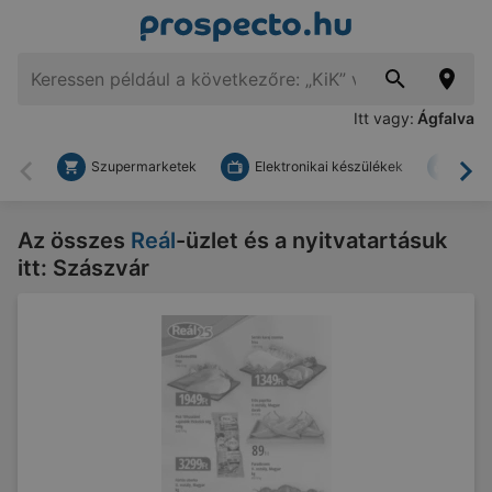
Itt vagy:
Ágfalva
Szupermarketek
Elektronikai készülékek
Bark
Vissza
To
Az összes
Reál
-üzlet és a nyitvatartásuk
itt: Szászvár