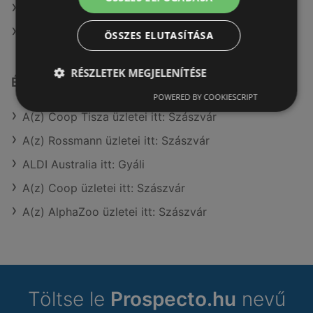
A(z) Coop ajánlatai
A(z) Lidl ajánlatai
ÖSSZES ELUTASÍTÁSA
RÉSZLETEK MEGJELENÍTÉSE
Érdeklődésre számot tartó elemek itt:
POWERED BY COOKIESCRIPT
A(z) Coop Tisza üzletei itt: Szászvár
A(z) Rossmann üzletei itt: Szászvár
ALDI Australia itt: Gyáli
A(z) Coop üzletei itt: Szászvár
A(z) AlphaZoo üzletei itt: Szászvár
Töltse le
Prospecto.hu
nevű